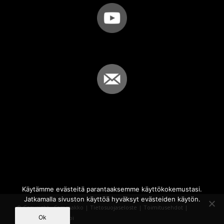
Käytämme evästeitä parantaaksemme käyttökokemustasi.
Jatkamalla sivuston käyttöä hyväksyt evästeiden käytön.
© Copyright - Sammakko |
Tietosuojaseloste
|
Toimitusehdot
|
Ok
Powered by
iQWebbi