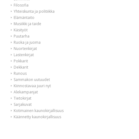
Filosofia
Yhteiskunta ja politiikka
Elämäntaito
Musiikki ja taide
Käsityöt
Puutarha
Ruoka ja juoma
Nuortenkirjat
Lastenkirjat
Pokkarit
Dekkarit
Runous
Sammakon uutuudet
Kiinnostavaa juuri nyt
Alekampanjat
Tietokirjat
Sarjakuvat
Kotimainen kaunokirjallisuus
Käännetty kaunokirjallisuus