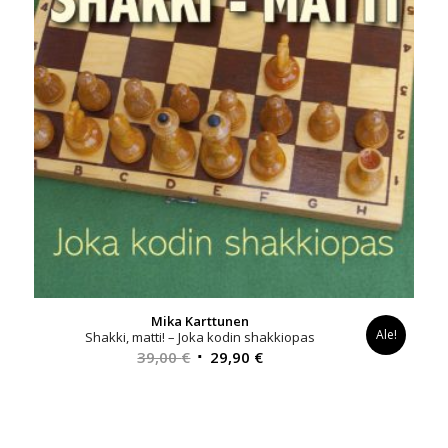
Mika Karttunen
Ale!
Shakki, matti! – Joka kodin shakkiopas
Alkuperäinen
Nykyinen
39,00
€
29,90
€
hinta
hinta
oli:
on:
39,00 €.
29,90 €.