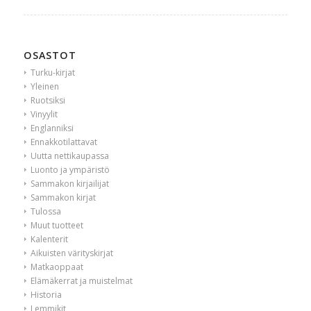
OSASTOT
Turku-kirjat
Yleinen
Ruotsiksi
Vinyylit
Englanniksi
Ennakkotilattavat
Uutta nettikaupassa
Luonto ja ympäristö
Sammakon kirjailijat
Sammakon kirjat
Tulossa
Muut tuotteet
Kalenterit
Aikuisten värityskirjat
Matkaoppaat
Elämäkerrat ja muistelmat
Historia
Lemmikit