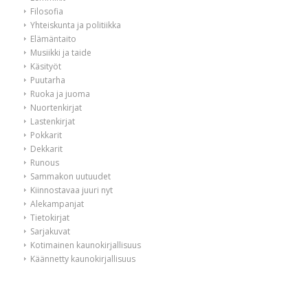
Filosofia
Yhteiskunta ja politiikka
Elämäntaito
Musiikki ja taide
Käsityöt
Puutarha
Ruoka ja juoma
Nuortenkirjat
Lastenkirjat
Pokkarit
Dekkarit
Runous
Sammakon uutuudet
Kiinnostavaa juuri nyt
Alekampanjat
Tietokirjat
Sarjakuvat
Kotimainen kaunokirjallisuus
Käännetty kaunokirjallisuus