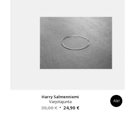
Harry Salmenniemi
Ale!
Varjotajunta
Alkuperäinen
Nykyinen
30,00
€
24,90
€
hinta
hinta
oli:
on:
30,00 €.
24,90 €.