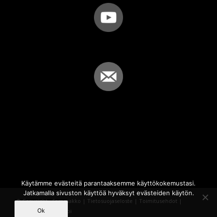
Käytämme evästeitä parantaaksemme käyttökokemustasi.
Jatkamalla sivuston käyttöä hyväksyt evästeiden käytön.
© Copyright - Sammakko |
Tietosuojaseloste
|
Toimitusehdot
|
Ok
Powered by
iQWebbi