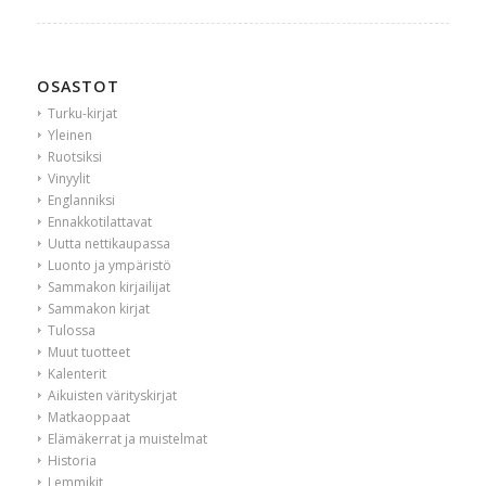
OSASTOT
Turku-kirjat
Yleinen
Ruotsiksi
Vinyylit
Englanniksi
Ennakkotilattavat
Uutta nettikaupassa
Luonto ja ympäristö
Sammakon kirjailijat
Sammakon kirjat
Tulossa
Muut tuotteet
Kalenterit
Aikuisten värityskirjat
Matkaoppaat
Elämäkerrat ja muistelmat
Historia
Lemmikit