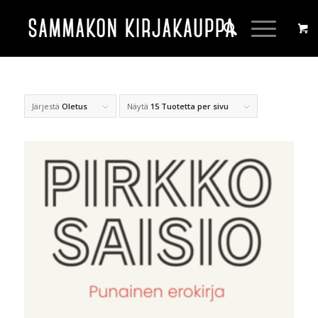
Järjestä
Oletus
Näytä
15 Tuotetta per sivu