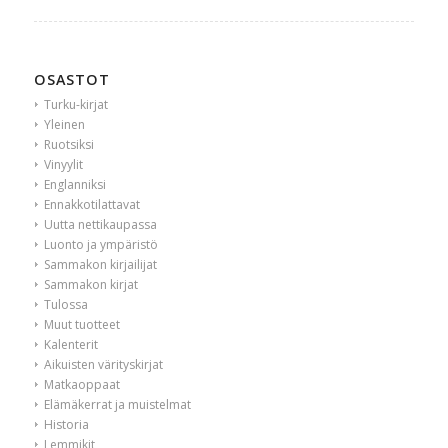
OSASTOT
Turku-kirjat
Yleinen
Ruotsiksi
Vinyylit
Englanniksi
Ennakkotilattavat
Uutta nettikaupassa
Luonto ja ympäristö
Sammakon kirjailijat
Sammakon kirjat
Tulossa
Muut tuotteet
Kalenterit
Aikuisten värityskirjat
Matkaoppaat
Elämäkerrat ja muistelmat
Historia
Lemmikit