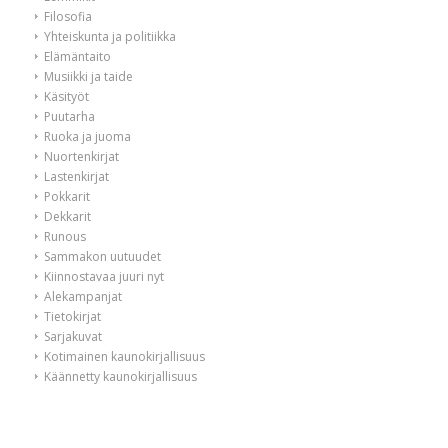
Filosofia
Yhteiskunta ja politiikka
Elämäntaito
Musiikki ja taide
Käsityöt
Puutarha
Ruoka ja juoma
Nuortenkirjat
Lastenkirjat
Pokkarit
Dekkarit
Runous
Sammakon uutuudet
Kiinnostavaa juuri nyt
Alekampanjat
Tietokirjat
Sarjakuvat
Kotimainen kaunokirjallisuus
Käännetty kaunokirjallisuus