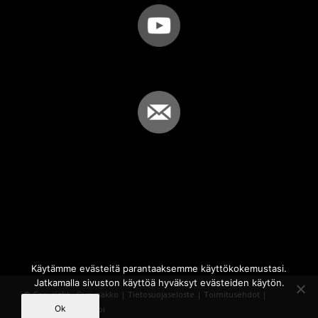
Käytämme evästeitä parantaaksemme käyttökokemustasi.
Jatkamalla sivuston käyttöä hyväksyt evästeiden käytön.
© Copyright - Sammakko |
Tietosuojaseloste
|
Toimitusehdot
|
Ok
Powered by
iQWebbi