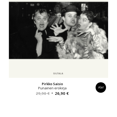
Pirkko Saisio
Ale!
Punainen erokirja
Alkuperäinen
Nykyinen
29,90
€
26,90
€
hinta
hinta
oli:
on:
29,90 €.
26,90 €.