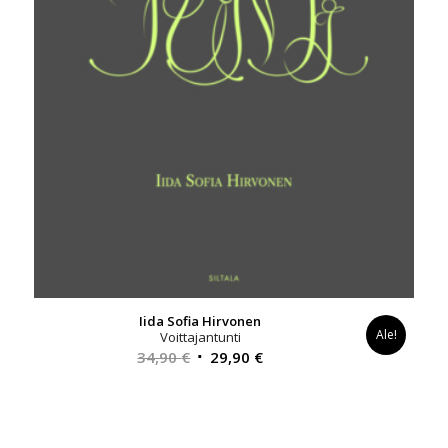
Iida Sofia Hirvonen
Ale!
Voittajantunti
Alkuperäinen
Nykyinen
34,90
€
29,90
€
hinta
hinta
oli:
on:
34,90 €.
29,90 €.