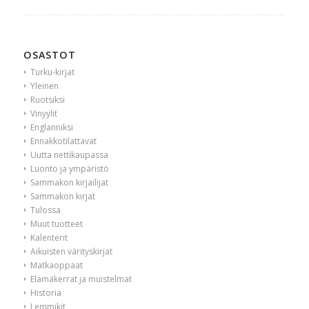
OSASTOT
Turku-kirjat
Yleinen
Ruotsiksi
Vinyylit
Englanniksi
Ennakkotilattavat
Uutta nettikaupassa
Luonto ja ympäristö
Sammakon kirjailijat
Sammakon kirjat
Tulossa
Muut tuotteet
Kalenterit
Aikuisten värityskirjat
Matkaoppaat
Elämäkerrat ja muistelmat
Historia
Lemmikit