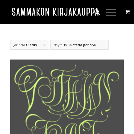
Järjestä
Oletus
Näytä
15 Tuotetta per sivu