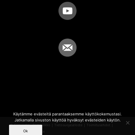
Käytämme evästeitä parantaaksemme käyttökokemustasi.
Jatkamalla sivuston käyttöä hyväksyt evästeiden käytön.
© Copyright - Sammakko |
Tietosuojaseloste
|
Toimitusehdot
|
Ok
Powered by
iQWebbi