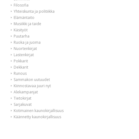
Filosofia
Yhteiskunta ja politiikka
Elämäntaito
Musiikki ja taide
Käsityöt
Puutarha
Ruoka ja juoma
Nuortenkirjat
Lastenkirjat
Pokkarit
Dekkarit
Runous
Sammakon uutuudet
Kiinnostavaa juuri nyt
Alekampanjat
Tietokirjat
Sarjakuvat
Kotimainen kaunokirjallisuus
Käännetty kaunokirjallisuus