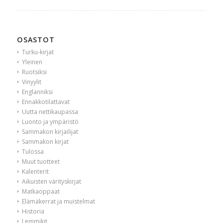
OSASTOT
Turku-kirjat
Yleinen
Ruotsiksi
Vinyylit
Englanniksi
Ennakkotilattavat
Uutta nettikaupassa
Luonto ja ympäristö
Sammakon kirjailijat
Sammakon kirjat
Tulossa
Muut tuotteet
Kalenterit
Aikuisten värityskirjat
Matkaoppaat
Elämäkerrat ja muistelmat
Historia
Lemmikit