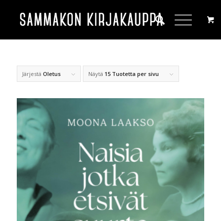
Järjestä
Oletus
Näytä
15 Tuotetta per sivu