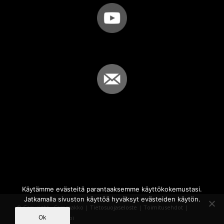
Käytämme evästeitä parantaaksemme käyttökokemustasi.
Jatkamalla sivuston käyttöä hyväksyt evästeiden käytön.
© Copyright - Sammakko |
Tietosuojaseloste
|
Toimitusehdot
|
Ok
Powered by
iQWebbi