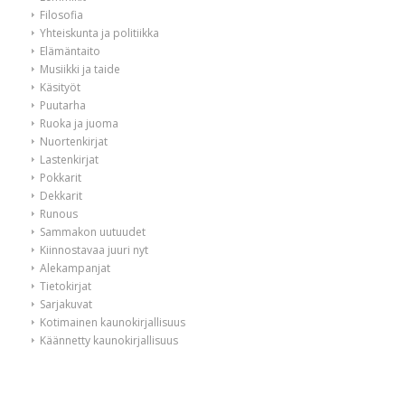
Filosofia
Yhteiskunta ja politiikka
Elämäntaito
Musiikki ja taide
Käsityöt
Puutarha
Ruoka ja juoma
Nuortenkirjat
Lastenkirjat
Pokkarit
Dekkarit
Runous
Sammakon uutuudet
Kiinnostavaa juuri nyt
Alekampanjat
Tietokirjat
Sarjakuvat
Kotimainen kaunokirjallisuus
Käännetty kaunokirjallisuus