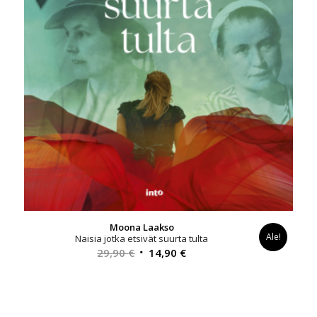
Moona Laakso
Ale!
Naisia jotka etsivät suurta tulta
Alkuperäinen
Nykyinen
29,90
€
14,90
€
hinta
hinta
oli:
on:
29,90 €.
14,90 €.