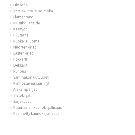
Filosofia
Yhteiskunta ja politiikka
Elämäntaito
Musiikki ja taide
Käsityöt
Puutarha
Ruoka ja juoma
Nuortenkirjat
Lastenkirjat
Pokkarit
Dekkarit
Runous
Sammakon uutuudet
Kiinnostavaa juuri nyt
Alekampanjat
Tietokirjat
Sarjakuvat
Kotimainen kaunokirjallisuus
Käännetty kaunokirjallisuus