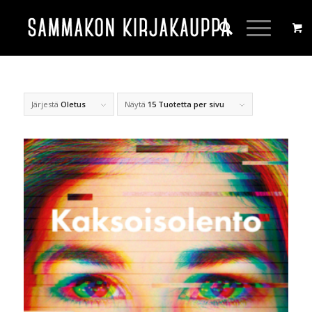
Järjestä
Oletus
Näytä
15 Tuotetta per sivu