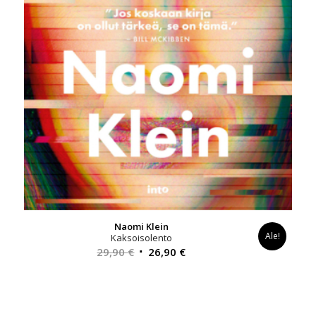
Naomi Klein
Ale!
Kaksoisolento
Alkuperäinen
Nykyinen
29,90
€
26,90
€
hinta
hinta
oli:
on:
29,90 €.
26,90 €.