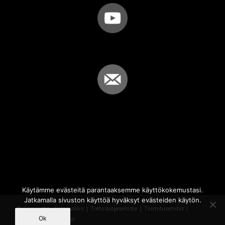
Käytämme evästeitä parantaaksemme käyttökokemustasi.
Jatkamalla sivuston käyttöä hyväksyt evästeiden käytön.
© Copyright - Sammakko |
Tietosuojaseloste
|
Toimitusehdot
|
Ok
Powered by
iQWebbi