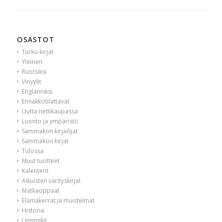
OSASTOT
Turku-kirjat
Yleinen
Ruotsiksi
Vinyylit
Englanniksi
Ennakkotilattavat
Uutta nettikaupassa
Luonto ja ympäristö
Sammakon kirjailijat
Sammakon kirjat
Tulossa
Muut tuotteet
Kalenterit
Aikuisten värityskirjat
Matkaoppaat
Elämäkerrat ja muistelmat
Historia
Lemmikit