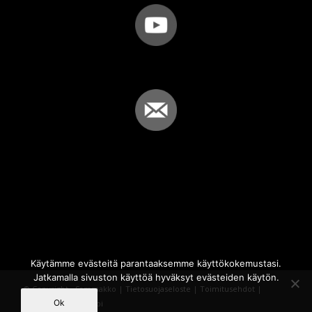
Käytämme evästeitä parantaaksemme käyttökokemustasi.
Jatkamalla sivuston käyttöä hyväksyt evästeiden käytön.
© Copyright - Sammakko |
Tietosuojaseloste
|
Toimitusehdot
|
Ok
Powered by
iQWebbi