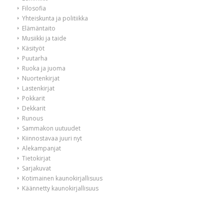
Filosofia
Yhteiskunta ja politiikka
Elämäntaito
Musiikki ja taide
Käsityöt
Puutarha
Ruoka ja juoma
Nuortenkirjat
Lastenkirjat
Pokkarit
Dekkarit
Runous
Sammakon uutuudet
Kiinnostavaa juuri nyt
Alekampanjat
Tietokirjat
Sarjakuvat
Kotimainen kaunokirjallisuus
Käännetty kaunokirjallisuus