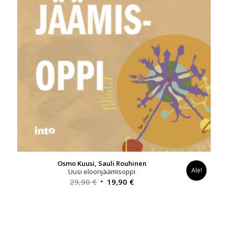
Osmo Kuusi, Sauli Rouhinen
Ale!
Uusi eloonjäämisoppi
Alkuperäinen
Nykyinen
29,90
€
19,90
€
hinta
hinta
oli:
on:
29,90 €.
19,90 €.