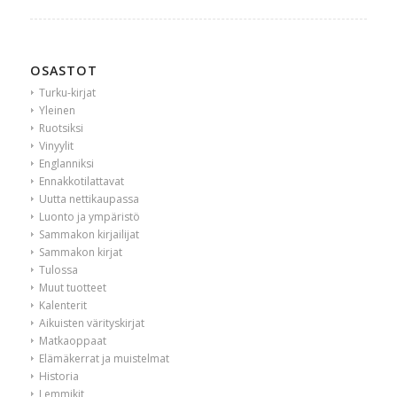
OSASTOT
Turku-kirjat
Yleinen
Ruotsiksi
Vinyylit
Englanniksi
Ennakkotilattavat
Uutta nettikaupassa
Luonto ja ympäristö
Sammakon kirjailijat
Sammakon kirjat
Tulossa
Muut tuotteet
Kalenterit
Aikuisten värityskirjat
Matkaoppaat
Elämäkerrat ja muistelmat
Historia
Lemmikit