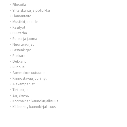
Filosofia
Yhteiskunta ja politiikka
Elämäntaito
Musiikki ja taide
Käsityöt
Puutarha
Ruoka ja juoma
Nuortenkirjat
Lastenkirjat
Pokkarit
Dekkarit
Runous
Sammakon uutuudet
Kiinnostavaa juuri nyt
Alekampanjat
Tietokirjat
Sarjakuvat
Kotimainen kaunokirjallisuus
Käännetty kaunokirjallisuus