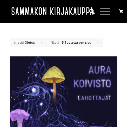
Järjestä
Oletus
Näytä
15 Tuotetta per sivu