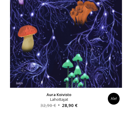
Aura Koivisto
Ale!
Lahottajat
Alkuperäinen
Nykyinen
32,90
€
28,90
€
hinta
hinta
oli:
on:
32,90 €.
28,90 €.