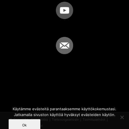
Käytämme evästeitä parantaaksemme käyttökokemustasi.
Jatkamalla sivuston käyttöä hyväksyt evästeiden käytön.
© Copyright - Sammakko |
Tietosuojaseloste
|
Toimitusehdot
|
Ok
Powered by
iQWebbi