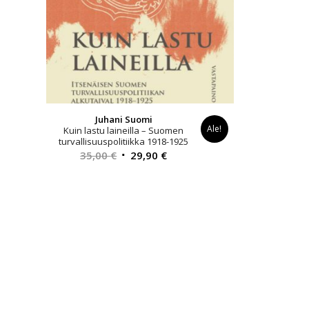
Juhani Suomi
Ale!
Kuin lastu laineilla – Suomen
turvallisuuspolitiikka 1918-1925
Alkuperäinen
Nykyinen
35,00
€
29,90
€
hinta
hinta
oli:
on:
35,00 €.
29,90 €.