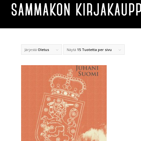
Järjestä
Oletus
Näytä
15 Tuotetta per sivu