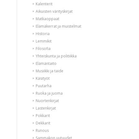
Kalenterit
Aikuisten värityskirjat
Matkaoppaat
Elämäkerrat ja muistelmat
Historia
Lemmikit
Filosofia
Yhteiskunta ja politiikka
Elämäntaito
Musiikki ja taide
Käsityöt
Puutarha
Ruoka ja juoma
Nuortenkirjat
Lastenkirjat
Pokkarit
Dekkarit
Runous
Sammakon uutuudet