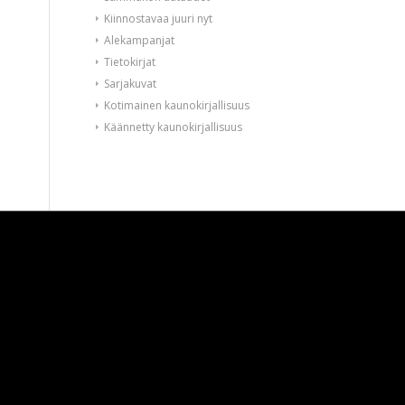
Kiinnostavaa juuri nyt
Alekampanjat
Tietokirjat
Sarjakuvat
Kotimainen kaunokirjallisuus
Käännetty kaunokirjallisuus