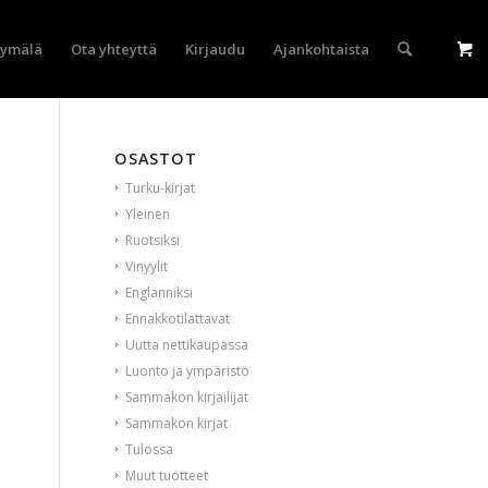
yymälä
Ota yhteyttä
Kirjaudu
Ajankohtaista
OSASTOT
Turku-kirjat
Yleinen
Ruotsiksi
Vinyylit
Englanniksi
Ennakkotilattavat
Uutta nettikaupassa
Luonto ja ympäristö
Sammakon kirjailijat
Sammakon kirjat
Tulossa
Muut tuotteet