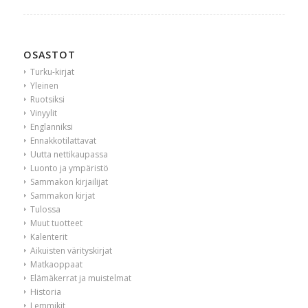
OSASTOT
Turku-kirjat
Yleinen
Ruotsiksi
Vinyylit
Englanniksi
Ennakkotilattavat
Uutta nettikaupassa
Luonto ja ympäristö
Sammakon kirjailijat
Sammakon kirjat
Tulossa
Muut tuotteet
Kalenterit
Aikuisten värityskirjat
Matkaoppaat
Elämäkerrat ja muistelmat
Historia
Lemmikit