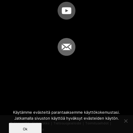
Käytämme evästeitä parantaaksemme käyttökokemustasi.
Jatkamalla sivuston käyttöä hyväksyt evästeiden käytön.
© Copyright - Sammakko |
Tietosuojaseloste
|
Toimitusehdot
|
Ok
Powered by
iQWebbi