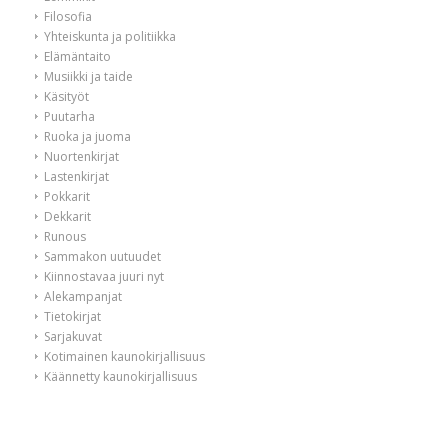
Filosofia
Yhteiskunta ja politiikka
Elämäntaito
Musiikki ja taide
Käsityöt
Puutarha
Ruoka ja juoma
Nuortenkirjat
Lastenkirjat
Pokkarit
Dekkarit
Runous
Sammakon uutuudet
Kiinnostavaa juuri nyt
Alekampanjat
Tietokirjat
Sarjakuvat
Kotimainen kaunokirjallisuus
Käännetty kaunokirjallisuus