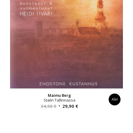
Maimu Berg
Ale!
Stalin Tallinnassa
Alkuperäinen
Nykyinen
34,90
€
29,90
€
hinta
hinta
oli:
on:
34,90 €.
29,90 €.