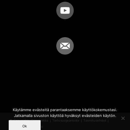
Käytämme evästeitä parantaaksemme käyttökokemustasi.
Jatkamalla sivuston käyttöä hyväksyt evästeiden käytön.
© Copyright - Sammakko |
Tietosuojaseloste
|
Toimitusehdot
|
Ok
Powered by
iQWebbi