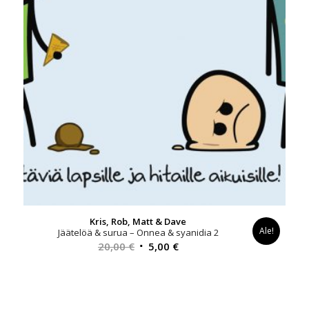
Kris, Rob, Matt & Dave
Ale!
Jäätelöä & surua – Onnea & syanidia 2
Alkuperäinen
Nykyinen
20,00
€
5,00
€
hinta
hinta
oli:
on:
20,00 €.
5,00 €.