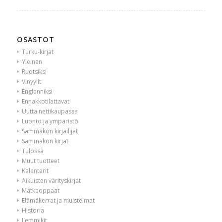
OSASTOT
Turku-kirjat
Yleinen
Ruotsiksi
Vinyylit
Englanniksi
Ennakkotilattavat
Uutta nettikaupassa
Luonto ja ympäristö
Sammakon kirjailijat
Sammakon kirjat
Tulossa
Muut tuotteet
Kalenterit
Aikuisten värityskirjat
Matkaoppaat
Elämäkerrat ja muistelmat
Historia
Lemmikit