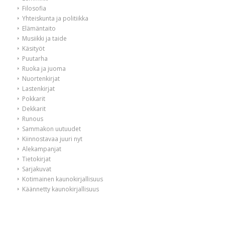
Filosofia
Yhteiskunta ja politiikka
Elämäntaito
Musiikki ja taide
Käsityöt
Puutarha
Ruoka ja juoma
Nuortenkirjat
Lastenkirjat
Pokkarit
Dekkarit
Runous
Sammakon uutuudet
Kiinnostavaa juuri nyt
Alekampanjat
Tietokirjat
Sarjakuvat
Kotimainen kaunokirjallisuus
Käännetty kaunokirjallisuus