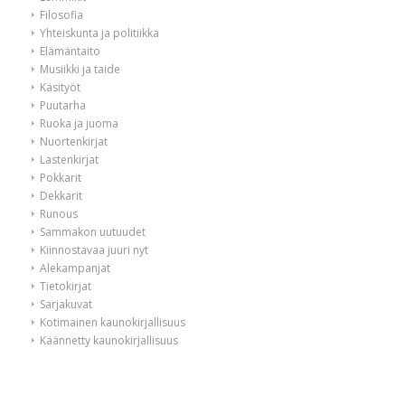
Filosofia
Yhteiskunta ja politiikka
Elämäntaito
Musiikki ja taide
Käsityöt
Puutarha
Ruoka ja juoma
Nuortenkirjat
Lastenkirjat
Pokkarit
Dekkarit
Runous
Sammakon uutuudet
Kiinnostavaa juuri nyt
Alekampanjat
Tietokirjat
Sarjakuvat
Kotimainen kaunokirjallisuus
Käännetty kaunokirjallisuus