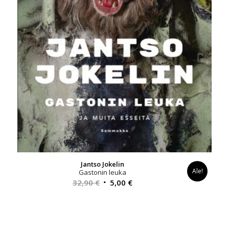
Jantso Jokelin
Ale!
Gastonin leuka
Alkuperäinen
Nykyinen
32,90
€
5,00
€
hinta
hinta
oli:
on:
32,90 €.
5,00 €.