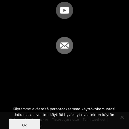
Käytämme evästeitä parantaaksemme käyttökokemustasi.
Jatkamalla sivuston käyttöä hyväksyt evästeiden käytön.
© Copyright - Sammakko |
Tietosuojaseloste
|
Toimitusehdot
|
Ok
Powered by
iQWebbi