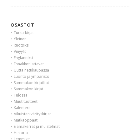
OSASTOT
Turku-kirjat
Yleinen
Ruotsiksi
Vinyylit
Englanniksi
Ennakkotilattavat
Uutta nettikaupassa
Luonto ja ympäristö
Sammakon kirjailijat
Sammakon kirjat
Tulossa
Muut tuotteet
Kalenterit
Aikuisten värityskirjat
Matkaoppaat
Elämäkerrat ja muistelmat
Historia
Lemmikit