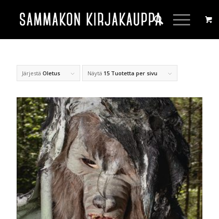
Järjestä
Oletus
Näytä
15 Tuotetta per sivu