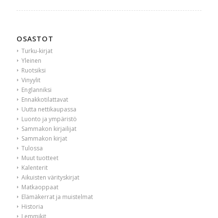
OSASTOT
Turku-kirjat
Yleinen
Ruotsiksi
Vinyylit
Englanniksi
Ennakkotilattavat
Uutta nettikaupassa
Luonto ja ympäristö
Sammakon kirjailijat
Sammakon kirjat
Tulossa
Muut tuotteet
Kalenterit
Aikuisten värityskirjat
Matkaoppaat
Elämäkerrat ja muistelmat
Historia
Lemmikit