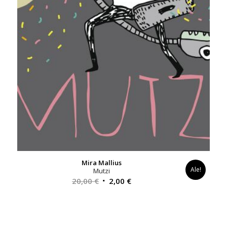
Mira Mallius
Ale!
Mutzi
Alkuperäinen
Nykyinen
20,00
€
2,00
€
hinta
hinta
oli:
on:
20,00 €.
2,00 €.