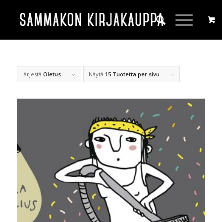
Järjestä
Oletus
Näytä
15 Tuotetta per sivu