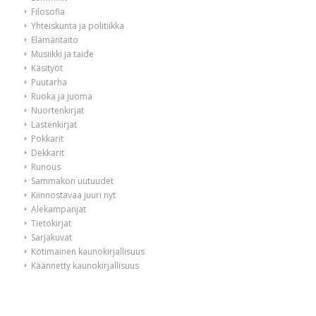
Filosofia
Yhteiskunta ja politiikka
Elämäntaito
Musiikki ja taide
Käsityöt
Puutarha
Ruoka ja juoma
Nuortenkirjat
Lastenkirjat
Pokkarit
Dekkarit
Runous
Sammakon uutuudet
Kiinnostavaa juuri nyt
Alekampanjat
Tietokirjat
Sarjakuvat
Kotimainen kaunokirjallisuus
Käännetty kaunokirjallisuus