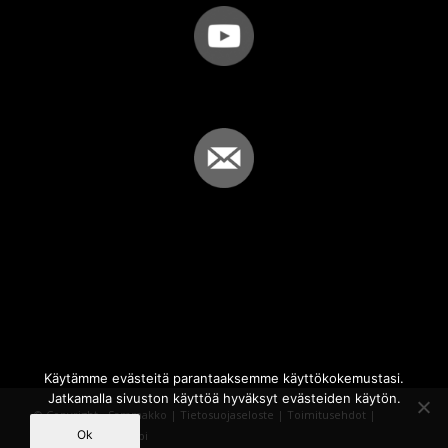
Käytämme evästeitä parantaaksemme käyttökokemustasi.
Jatkamalla sivuston käyttöä hyväksyt evästeiden käytön.
© Copyright - Sammakko |
Tietosuojaseloste
|
Toimitusehdot
|
Ok
Powered by
iQWebbi