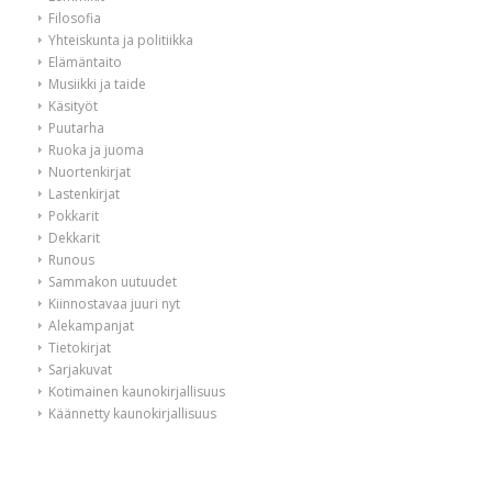
Filosofia
Yhteiskunta ja politiikka
Elämäntaito
Musiikki ja taide
Käsityöt
Puutarha
Ruoka ja juoma
Nuortenkirjat
Lastenkirjat
Pokkarit
Dekkarit
Runous
Sammakon uutuudet
Kiinnostavaa juuri nyt
Alekampanjat
Tietokirjat
Sarjakuvat
Kotimainen kaunokirjallisuus
Käännetty kaunokirjallisuus