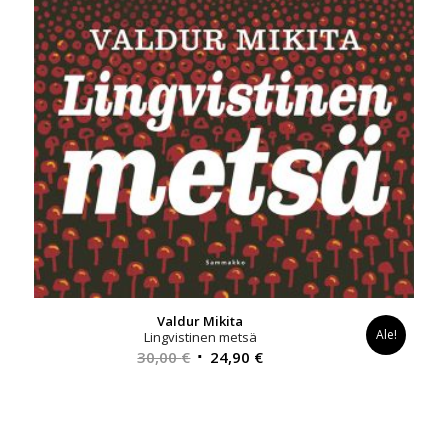
Valdur Mikita
Ale!
Lingvistinen metsä
Alkuperäinen
Nykyinen
30,00
€
24,90
€
hinta
hinta
oli:
on:
30,00 €.
24,90 €.