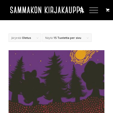
Järjestä
Oletus
Näytä
15 Tuotetta per sivu