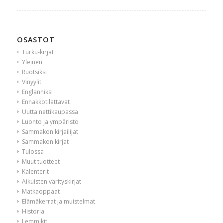
OSASTOT
Turku-kirjat
Yleinen
Ruotsiksi
Vinyylit
Englanniksi
Ennakkotilattavat
Uutta nettikaupassa
Luonto ja ympäristö
Sammakon kirjailijat
Sammakon kirjat
Tulossa
Muut tuotteet
Kalenterit
Aikuisten värityskirjat
Matkaoppaat
Elämäkerrat ja muistelmat
Historia
Lemmikit