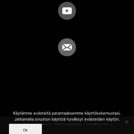
Käytämme evästeitä parantaaksemme käyttökokemustasi.
Jatkamalla sivuston käyttöä hyväksyt evästeiden käytön.
© Copyright - Sammakko |
Tietosuojaseloste
|
Toimitusehdot
|
Ok
Powered by
iQWebbi