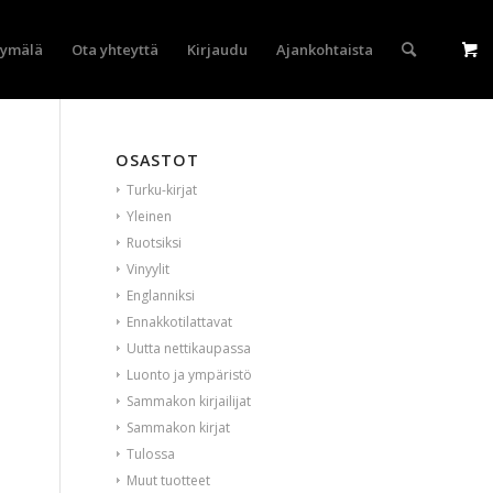
yymälä
Ota yhteyttä
Kirjaudu
Ajankohtaista
OSASTOT
Turku-kirjat
Yleinen
Ruotsiksi
Vinyylit
Englanniksi
Ennakkotilattavat
Uutta nettikaupassa
Luonto ja ympäristö
Sammakon kirjailijat
Sammakon kirjat
Tulossa
Muut tuotteet