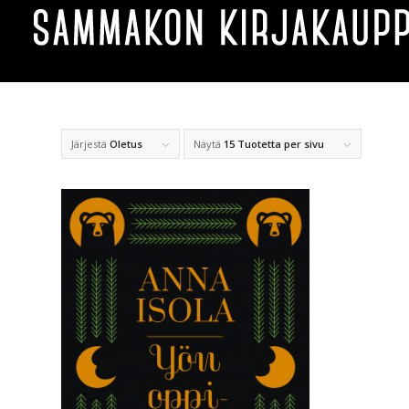
Järjestä
Oletus
Näytä
15 Tuotetta per sivu