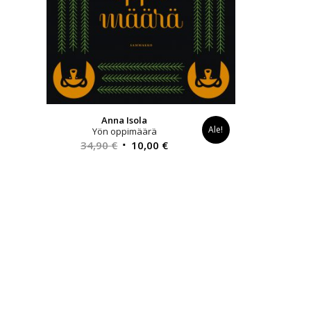
Anna Isola
Ale!
Yön oppimäärä
Alkuperäinen
Nykyinen
34,90
€
10,00
€
hinta
hinta
oli:
on:
34,90 €.
10,00 €.