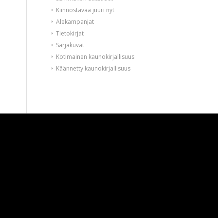
Kiinnostavaa juuri nyt
Alekampanjat
Tietokirjat
Sarjakuvat
Kotimainen kaunokirjallisuus
Käännetty kaunokirjallisuus