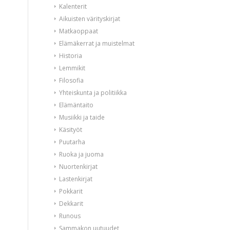
Kalenterit
Aikuisten värityskirjat
Matkaoppaat
Elämäkerrat ja muistelmat
Historia
Lemmikit
Filosofia
Yhteiskunta ja politiikka
Elämäntaito
Musiikki ja taide
Käsityöt
Puutarha
Ruoka ja juoma
Nuortenkirjat
Lastenkirjat
Pokkarit
Dekkarit
Runous
Sammakon uutuudet