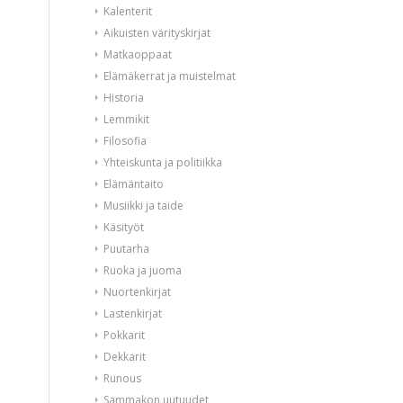
Kalenterit
Aikuisten värityskirjat
Matkaoppaat
Elämäkerrat ja muistelmat
Historia
Lemmikit
Filosofia
Yhteiskunta ja politiikka
Elämäntaito
Musiikki ja taide
Käsityöt
Puutarha
Ruoka ja juoma
Nuortenkirjat
Lastenkirjat
Pokkarit
Dekkarit
Runous
Sammakon uutuudet