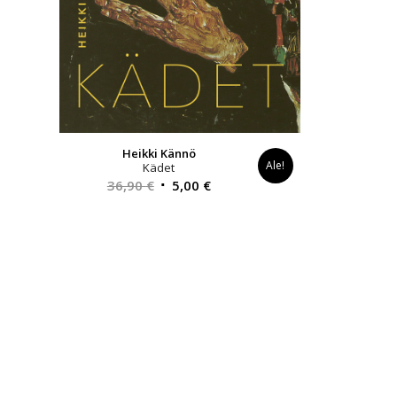
Heikki Kännö
Ale!
Kädet
Alkuperäinen
Nykyinen
36,90
€
5,00
€
hinta
hinta
oli:
on:
36,90 €.
5,00 €.