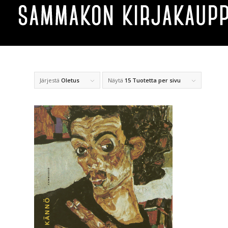
Järjestä
Oletus
Näytä
15 Tuotetta per sivu