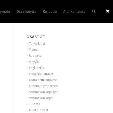
yymälä
Ota yhteyttä
Kirjaudu
Ajankohtaista
OSASTOT
Turku-kirjat
Yleinen
Ruotsiksi
Vinyylit
Englanniksi
Ennakkotilattavat
Uutta nettikaupassa
Luonto ja ympäristö
Sammakon kirjailijat
Sammakon kirjat
Tulossa
Muut tuotteet