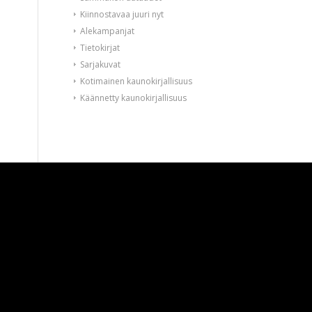
Kiinnostavaa juuri nyt
Alekampanjat
Tietokirjat
Sarjakuvat
Kotimainen kaunokirjallisuus
Käännetty kaunokirjallisuus