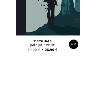
Osamu Dazai
Ale!
Epäkelpo ihmiseksi
Alkuperäinen
Nykyinen
34,00
€
28,90
€
hinta
hinta
oli:
on:
34,00 €.
28,90 €.