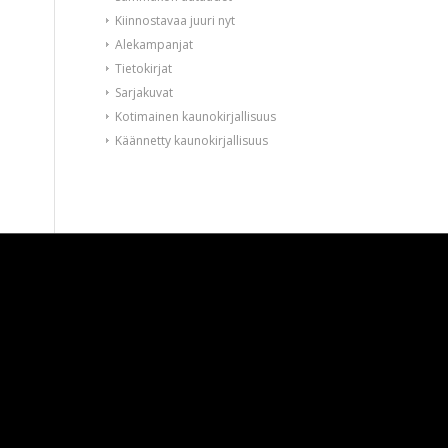
Kiinnostavaa juuri nyt
Alekampanjat
Tietokirjat
Sarjakuvat
Kotimainen kaunokirjallisuus
Käännetty kaunokirjallisuus