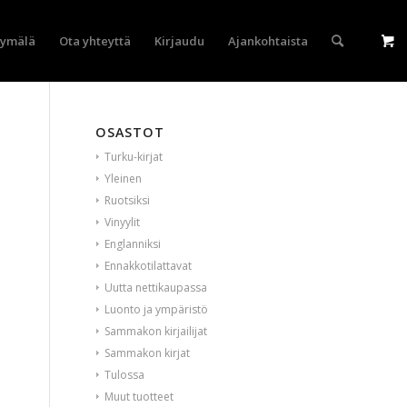
yymälä
Ota yhteyttä
Kirjaudu
Ajankohtaista
OSASTOT
Turku-kirjat
Yleinen
Ruotsiksi
Vinyylit
Englanniksi
Ennakkotilattavat
Uutta nettikaupassa
Luonto ja ympäristö
Sammakon kirjailijat
Sammakon kirjat
Tulossa
Muut tuotteet