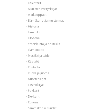
Kalenterit
Aikuisten värityskirjat
Matkaoppaat
Elämäkerrat ja muistelmat
Historia
Lemmikit
Filosofia
Yhteiskunta ja politiikka
Elämäntaito
Musiikki ja taide
Käsityöt
Puutarha
Ruoka ja juoma
Nuortenkirjat
Lastenkirjat
Pokkarit
Dekkarit
Runous
Sammakon uutuudet