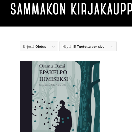
Järjestä
Oletus
Näytä
15 Tuotetta per sivu