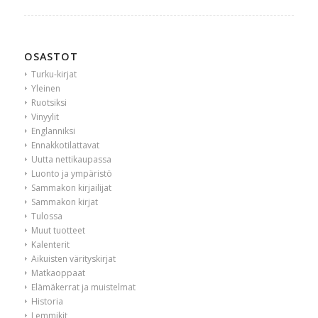
OSASTOT
Turku-kirjat
Yleinen
Ruotsiksi
Vinyylit
Englanniksi
Ennakkotilattavat
Uutta nettikaupassa
Luonto ja ympäristö
Sammakon kirjailijat
Sammakon kirjat
Tulossa
Muut tuotteet
Kalenterit
Aikuisten värityskirjat
Matkaoppaat
Elämäkerrat ja muistelmat
Historia
Lemmikit