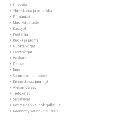
Filosofia
Yhteiskunta ja politiikka
Elämäntaito
Musiikki ja taide
Käsityöt
Puutarha
Ruoka ja juoma
Nuortenkirjat
Lastenkirjat
Pokkarit
Dekkarit
Runous
Sammakon uutuudet
Kiinnostavaa juuri nyt
Alekampanjat
Tietokirjat
Sarjakuvat
Kotimainen kaunokirjallisuus
Käännetty kaunokirjallisuus