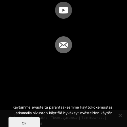
Käytämme evästeitä parantaaksemme käyttökokemustasi.
Jatkamalla sivuston käyttöä hyväksyt evästeiden käytön.
© Copyright - Sammakko |
Tietosuojaseloste
|
Toimitusehdot
|
Ok
Powered by
iQWebbi