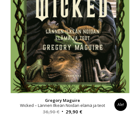
Gregory Maguire
Ale!
Wicked – Lännen Ilkeän Noidan elämä ja teot
Alkuperäinen
Nykyinen
36,90
€
29,90
€
hinta
hinta
oli:
on:
36,90 €.
29,90 €.