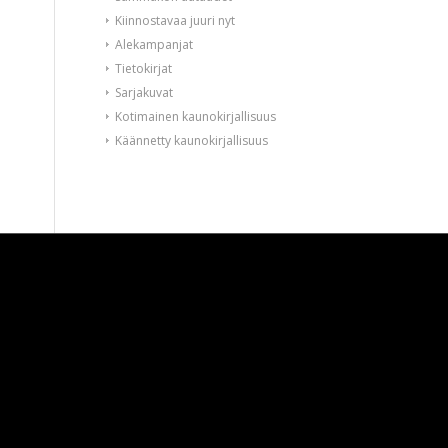
Kiinnostavaa juuri nyt
Alekampanjat
Tietokirjat
Sarjakuvat
Kotimainen kaunokirjallisuus
Käännetty kaunokirjallisuus