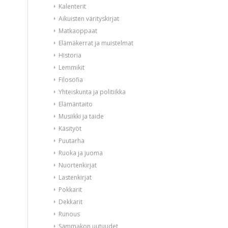
Kalenterit
Aikuisten värityskirjat
Matkaoppaat
Elämäkerrat ja muistelmat
Historia
Lemmikit
Filosofia
Yhteiskunta ja politiikka
Elämäntaito
Musiikki ja taide
Käsityöt
Puutarha
Ruoka ja juoma
Nuortenkirjat
Lastenkirjat
Pokkarit
Dekkarit
Runous
Sammakon uutuudet