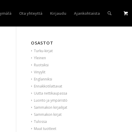
yymälä
Ota yhteyttä
Kirjaudu
Ajankohtaista
OSASTOT
Turku-kirjat
Yleinen
Ruotsiksi
Vinyylit
Englanniksi
Ennakkotilattavat
Uutta nettikaupassa
Luonto ja ympäristö
Sammakon kirjailijat
Sammakon kirjat
Tulossa
Muut tuotteet