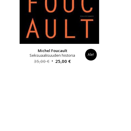
Michel Foucault
Ale!
Seksuaalisuuden historia
Alkuperäinen
Nykyinen
35,00
€
25,00
€
hinta
hinta
oli:
on:
35,00 €.
25,00 €.