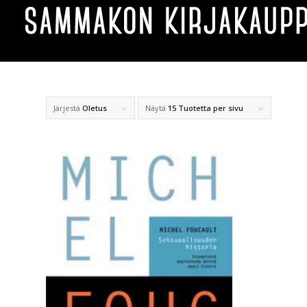
Järjestä
Oletus
Näytä
15 Tuotetta per sivu