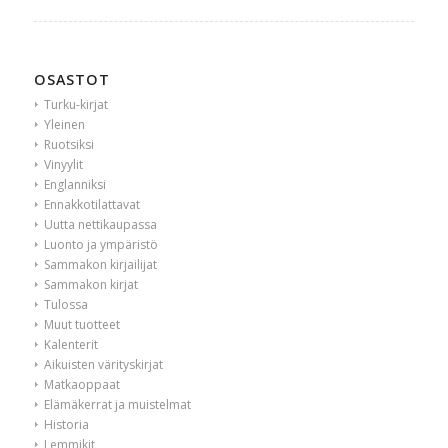
OSASTOT
Turku-kirjat
Yleinen
Ruotsiksi
Vinyylit
Englanniksi
Ennakkotilattavat
Uutta nettikaupassa
Luonto ja ympäristö
Sammakon kirjailijat
Sammakon kirjat
Tulossa
Muut tuotteet
Kalenterit
Aikuisten värityskirjat
Matkaoppaat
Elämäkerrat ja muistelmat
Historia
Lemmikit