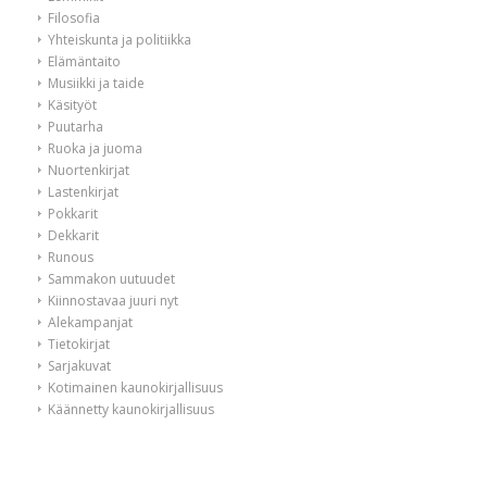
Filosofia
Yhteiskunta ja politiikka
Elämäntaito
Musiikki ja taide
Käsityöt
Puutarha
Ruoka ja juoma
Nuortenkirjat
Lastenkirjat
Pokkarit
Dekkarit
Runous
Sammakon uutuudet
Kiinnostavaa juuri nyt
Alekampanjat
Tietokirjat
Sarjakuvat
Kotimainen kaunokirjallisuus
Käännetty kaunokirjallisuus