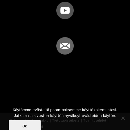
Käytämme evästeitä parantaaksemme käyttökokemustasi.
Jatkamalla sivuston käyttöä hyväksyt evästeiden käytön.
© Copyright - Sammakko |
Tietosuojaseloste
|
Toimitusehdot
|
Ok
Powered by
iQWebbi