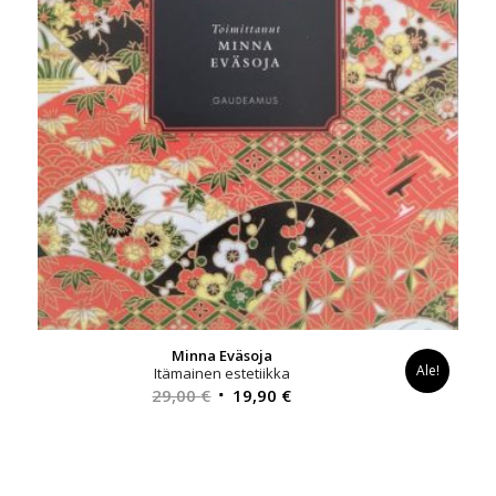
Minna Eväsoja
Ale!
Itämainen estetiikka
Alkuperäinen
Nykyinen
29,00
€
19,90
€
hinta
hinta
oli:
on:
29,00 €.
19,90 €.