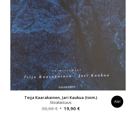
Teija Kaarakainen, Jari Kaukua (toim.)
Ale!
Stoalaisuus
Alkuperäinen
Nykyinen
30,00
€
19,90
€
hinta
hinta
oli:
on:
30,00 €.
19,90 €.