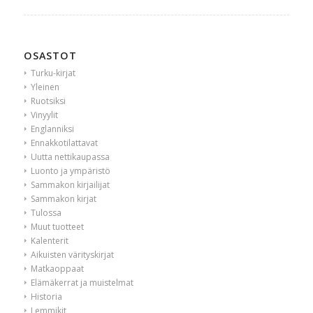
OSASTOT
Turku-kirjat
Yleinen
Ruotsiksi
Vinyylit
Englanniksi
Ennakkotilattavat
Uutta nettikaupassa
Luonto ja ympäristö
Sammakon kirjailijat
Sammakon kirjat
Tulossa
Muut tuotteet
Kalenterit
Aikuisten värityskirjat
Matkaoppaat
Elämäkerrat ja muistelmat
Historia
Lemmikit