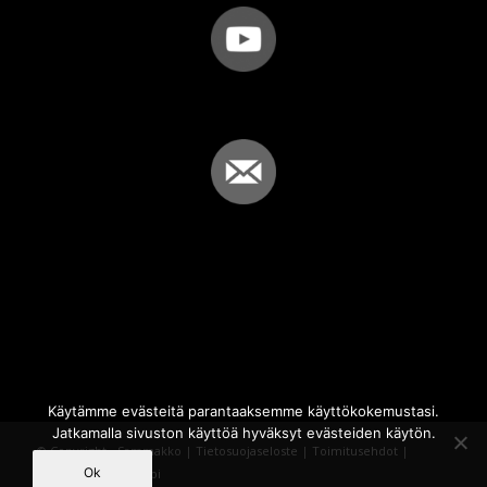
Käytämme evästeitä parantaaksemme käyttökokemustasi.
Jatkamalla sivuston käyttöä hyväksyt evästeiden käytön.
© Copyright - Sammakko |
Tietosuojaseloste
|
Toimitusehdot
|
Ok
Powered by
iQWebbi