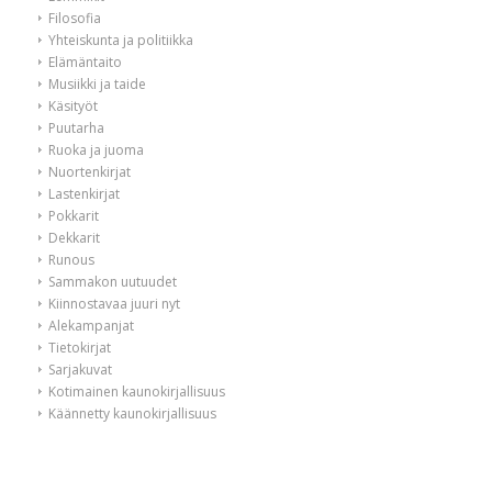
Filosofia
Yhteiskunta ja politiikka
Elämäntaito
Musiikki ja taide
Käsityöt
Puutarha
Ruoka ja juoma
Nuortenkirjat
Lastenkirjat
Pokkarit
Dekkarit
Runous
Sammakon uutuudet
Kiinnostavaa juuri nyt
Alekampanjat
Tietokirjat
Sarjakuvat
Kotimainen kaunokirjallisuus
Käännetty kaunokirjallisuus