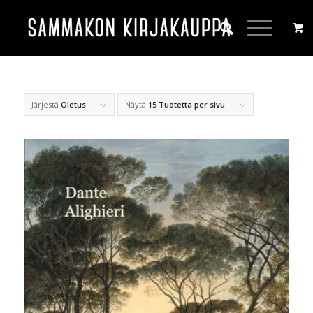
Järjestä
Oletus
Näytä
15 Tuotetta per sivu