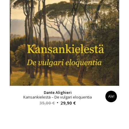
Dante Alighieri
Ale!
Kansankielestä – De vulgari eloquentia
Alkuperäinen
Nykyinen
35,00
€
29,90
€
hinta
hinta
oli:
on:
35,00 €.
29,90 €.