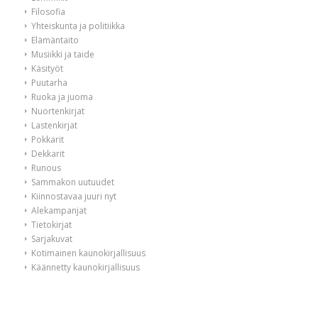
Filosofia
Yhteiskunta ja politiikka
Elämäntaito
Musiikki ja taide
Käsityöt
Puutarha
Ruoka ja juoma
Nuortenkirjat
Lastenkirjat
Pokkarit
Dekkarit
Runous
Sammakon uutuudet
Kiinnostavaa juuri nyt
Alekampanjat
Tietokirjat
Sarjakuvat
Kotimainen kaunokirjallisuus
Käännetty kaunokirjallisuus