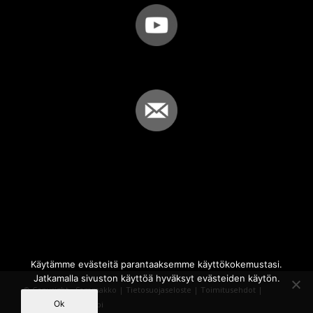
Käytämme evästeitä parantaaksemme käyttökokemustasi.
Jatkamalla sivuston käyttöä hyväksyt evästeiden käytön.
© Copyright - Sammakko |
Tietosuojaseloste
|
Toimitusehdot
|
Ok
Powered by
iQWebbi