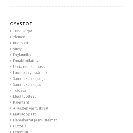
OSASTOT
Turku-kirjat
Yleinen
Ruotsiksi
Vinyylit
Englanniksi
Ennakkotilattavat
Uutta nettikaupassa
Luonto ja ympäristö
Sammakon kirjailijat
Sammakon kirjat
Tulossa
Muut tuotteet
Kalenterit
Aikuisten värityskirjat
Matkaoppaat
Elämäkerrat ja muistelmat
Historia
Lemmikit