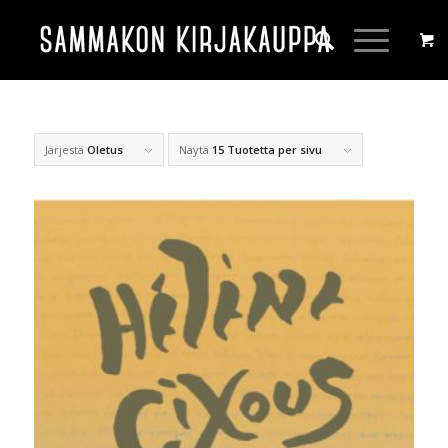
Järjestä
Oletus
Näytä
15 Tuotetta per sivu