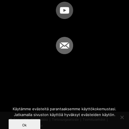
Käytämme evästeitä parantaaksemme käyttökokemustasi.
Jatkamalla sivuston käyttöä hyväksyt evästeiden käytön.
© Copyright - Sammakko |
Tietosuojaseloste
|
Toimitusehdot
|
Ok
Powered by
iQWebbi