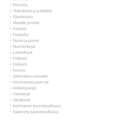
Filosofia
Yhteiskunta ja politiikka
Elämäntaito
Musiikki ja taide
Käsityöt
Puutarha
Ruoka ja juoma
Nuortenkirjat
Lastenkirjat
Pokkarit
Dekkarit
Runous
Sammakon uutuudet
Kiinnostavaa juuri nyt
Alekampanjat
Tietokirjat
Sarjakuvat
Kotimainen kaunokirjallisuus
Käännetty kaunokirjallisuus