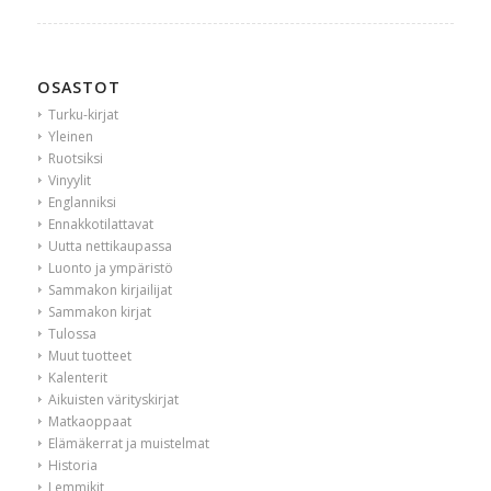
OSASTOT
Turku-kirjat
Yleinen
Ruotsiksi
Vinyylit
Englanniksi
Ennakkotilattavat
Uutta nettikaupassa
Luonto ja ympäristö
Sammakon kirjailijat
Sammakon kirjat
Tulossa
Muut tuotteet
Kalenterit
Aikuisten värityskirjat
Matkaoppaat
Elämäkerrat ja muistelmat
Historia
Lemmikit