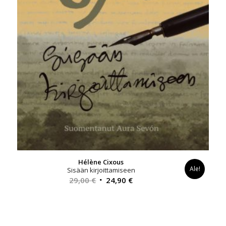
Hélène Cixous
Ale!
Sisään kirjoittamiseen
Alkuperäinen
Nykyinen
29,00
€
24,90
€
hinta
hinta
oli:
on:
29,00 €.
24,90 €.