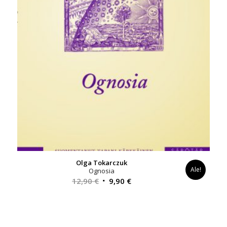
Olga Tokarczuk
Ale!
Ognosia
Alkuperäinen
Nykyinen
12,90
€
9,90
€
hinta
hinta
oli:
on:
12,90 €.
9,90 €.