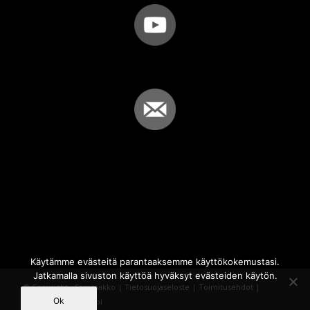
Käytämme evästeitä parantaaksemme käyttökokemustasi.
Jatkamalla sivuston käyttöä hyväksyt evästeiden käytön.
© Copyright - Sammakko |
Tietosuojaseloste
|
Toimitusehdot
|
Ok
Powered by
iQWebbi