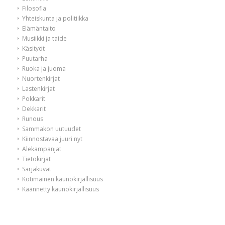
Filosofia
Yhteiskunta ja politiikka
Elämäntaito
Musiikki ja taide
Käsityöt
Puutarha
Ruoka ja juoma
Nuortenkirjat
Lastenkirjat
Pokkarit
Dekkarit
Runous
Sammakon uutuudet
Kiinnostavaa juuri nyt
Alekampanjat
Tietokirjat
Sarjakuvat
Kotimainen kaunokirjallisuus
Käännetty kaunokirjallisuus