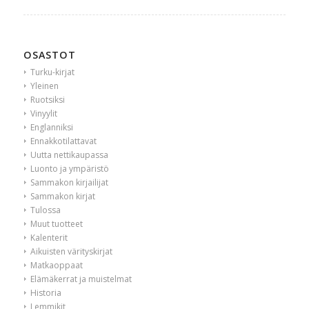
OSASTOT
Turku-kirjat
Yleinen
Ruotsiksi
Vinyylit
Englanniksi
Ennakkotilattavat
Uutta nettikaupassa
Luonto ja ympäristö
Sammakon kirjailijat
Sammakon kirjat
Tulossa
Muut tuotteet
Kalenterit
Aikuisten värityskirjat
Matkaoppaat
Elämäkerrat ja muistelmat
Historia
Lemmikit