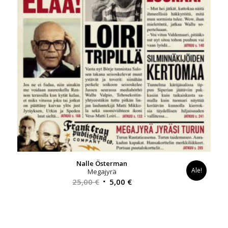
Nalle Österman
Ale!
Megajyrä
Alkuperäinen
Nykyinen
25,00
€
5,00
€
hinta
hinta
oli:
on:
25,00 €.
5,00 €.