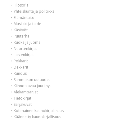
Filosofia
Yhteiskunta ja politiikka
Elämäntaito
Musiikki ja taide
Käsityöt
Puutarha
Ruoka ja juoma
Nuortenkirjat
Lastenkirjat
Pokkarit
Dekkarit
Runous
Sammakon uutuudet
Kiinnostavaa juuri nyt
Alekampanjat
Tietokirjat
Sarjakuvat
Kotimainen kaunokirjallisuus
Käännetty kaunokirjallisuus