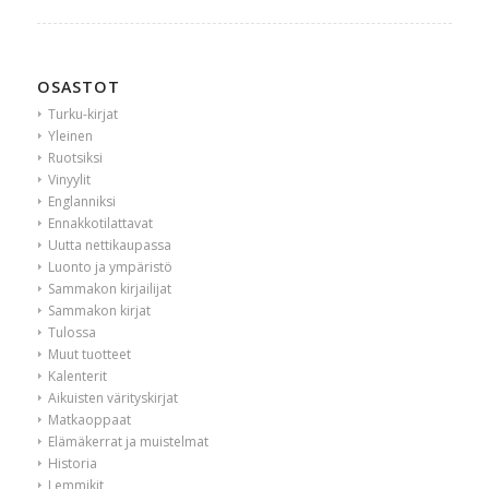
OSASTOT
Turku-kirjat
Yleinen
Ruotsiksi
Vinyylit
Englanniksi
Ennakkotilattavat
Uutta nettikaupassa
Luonto ja ympäristö
Sammakon kirjailijat
Sammakon kirjat
Tulossa
Muut tuotteet
Kalenterit
Aikuisten värityskirjat
Matkaoppaat
Elämäkerrat ja muistelmat
Historia
Lemmikit