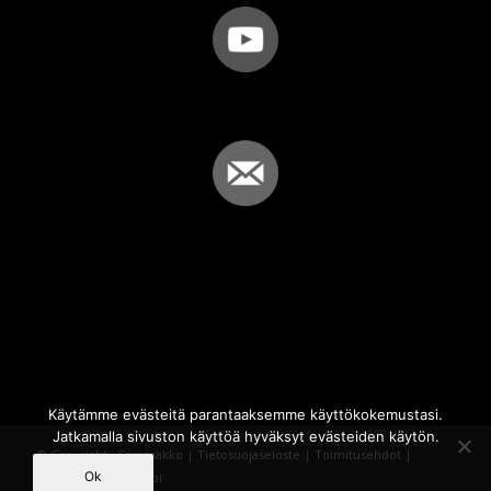
Käytämme evästeitä parantaaksemme käyttökokemustasi.
Jatkamalla sivuston käyttöä hyväksyt evästeiden käytön.
© Copyright - Sammakko |
Tietosuojaseloste
|
Toimitusehdot
|
Ok
Powered by
iQWebbi