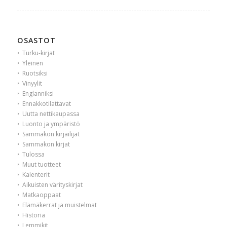
OSASTOT
Turku-kirjat
Yleinen
Ruotsiksi
Vinyylit
Englanniksi
Ennakkotilattavat
Uutta nettikaupassa
Luonto ja ympäristö
Sammakon kirjailijat
Sammakon kirjat
Tulossa
Muut tuotteet
Kalenterit
Aikuisten värityskirjat
Matkaoppaat
Elämäkerrat ja muistelmat
Historia
Lemmikit