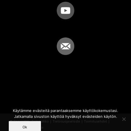
Käytämme evästeitä parantaaksemme käyttökokemustasi.
Jatkamalla sivuston käyttöä hyväksyt evästeiden käytön.
© Copyright - Sammakko |
Tietosuojaseloste
|
Toimitusehdot
|
Ok
Powered by
iQWebbi