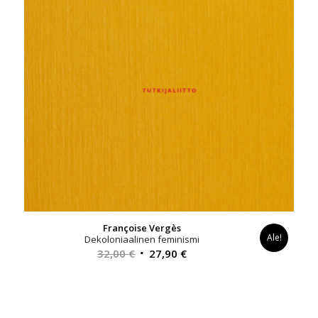
Françoise Vergès
Ale!
Dekoloniaalinen feminismi
Alkuperäinen
Nykyinen
32,00
€
27,90
€
hinta
hinta
oli:
on:
32,00 €.
27,90 €.