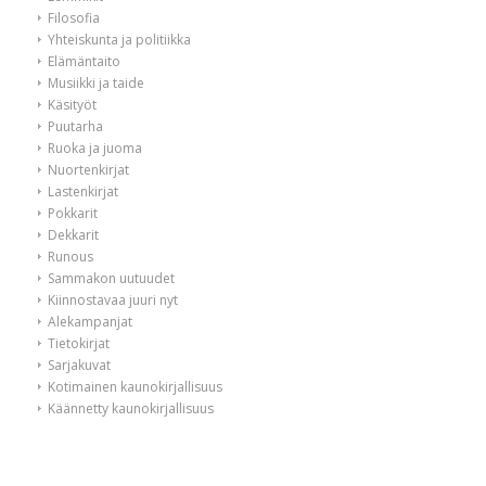
Filosofia
Yhteiskunta ja politiikka
Elämäntaito
Musiikki ja taide
Käsityöt
Puutarha
Ruoka ja juoma
Nuortenkirjat
Lastenkirjat
Pokkarit
Dekkarit
Runous
Sammakon uutuudet
Kiinnostavaa juuri nyt
Alekampanjat
Tietokirjat
Sarjakuvat
Kotimainen kaunokirjallisuus
Käännetty kaunokirjallisuus