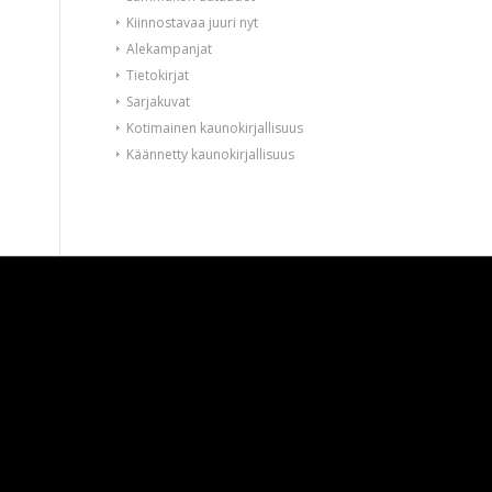
Kiinnostavaa juuri nyt
Alekampanjat
Tietokirjat
Sarjakuvat
Kotimainen kaunokirjallisuus
Käännetty kaunokirjallisuus