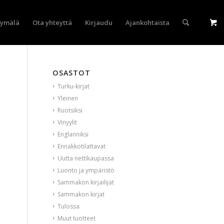
yymälä
Ota yhteyttä
Kirjaudu
Ajankohtaista
OSASTOT
Turku-kirjat
Yleinen
Ruotsiksi
Vinyylit
Englanniksi
Ennakkotilattavat
Uutta nettikaupassa
Luonto ja ympäristö
Sammakon kirjailijat
Sammakon kirjat
Tulossa
Muut tuotteet