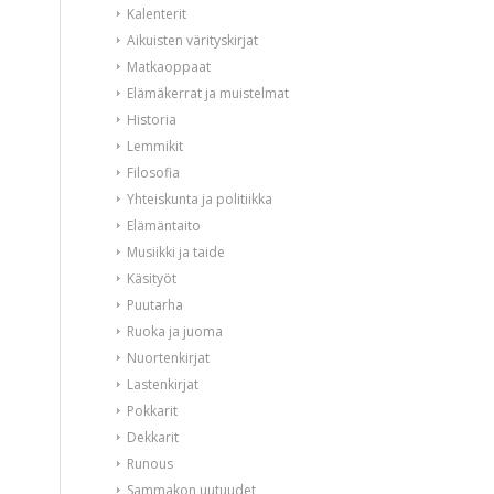
Kalenterit
Aikuisten värityskirjat
Matkaoppaat
Elämäkerrat ja muistelmat
Historia
Lemmikit
Filosofia
Yhteiskunta ja politiikka
Elämäntaito
Musiikki ja taide
Käsityöt
Puutarha
Ruoka ja juoma
Nuortenkirjat
Lastenkirjat
Pokkarit
Dekkarit
Runous
Sammakon uutuudet