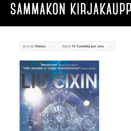
Järjestä
Oletus
Näytä
15 Tuotetta per sivu