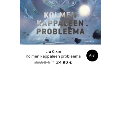
Liu Cixin
Ale!
Kolmen kappaleen probleema
Alkuperäinen
Nykyinen
32,90
€
24,90
€
hinta
hinta
oli:
on:
32,90 €.
24,90 €.