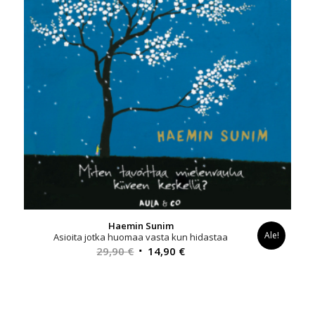
Haemin Sunim
Ale!
Asioita jotka huomaa vasta kun hidastaa
Alkuperäinen
Nykyinen
29,90
€
14,90
€
hinta
hinta
oli:
on:
29,90 €.
14,90 €.