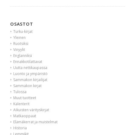
OSASTOT
Turku-kirjat
Yleinen
Ruotsiksi
Vinyylit
Englanniksi
Ennakkotilattavat
Uutta nettikaupassa
Luonto ja ympäristö
Sammakon kirjailijat
Sammakon kirjat
Tulossa
Muut tuotteet
Kalenterit
Aikuisten värityskirjat
Matkaoppaat
Elämäkerrat ja muistelmat
Historia
Lemmikit