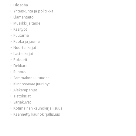
Filosofia
Yhteiskunta ja politiikka
Elämäntaito
Musiikki ja taide
Käsityöt
Puutarha
Ruoka ja juoma
Nuortenkirjat
Lastenkirjat
Pokkarit
Dekkarit
Runous
Sammakon uutuudet
Kiinnostavaa juuri nyt
Alekampanjat
Tietokirjat
Sarjakuvat
Kotimainen kaunokirjallisuus
Käännetty kaunokirjallisuus