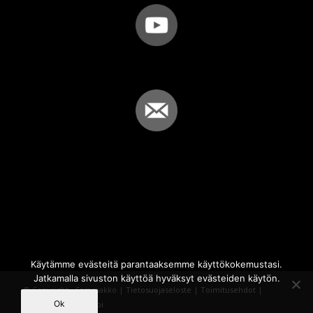
Käytämme evästeitä parantaaksemme käyttökokemustasi.
Jatkamalla sivuston käyttöä hyväksyt evästeiden käytön.
© Copyright - Sammakko |
Tietosuojaseloste
|
Toimitusehdot
|
Ok
Powered by
iQWebbi