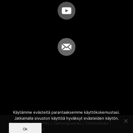
Käytämme evästeitä parantaaksemme käyttökokemustasi.
Jatkamalla sivuston käyttöä hyväksyt evästeiden käytön.
© Copyright - Sammakko |
Tietosuojaseloste
|
Toimitusehdot
|
Ok
Powered by
iQWebbi