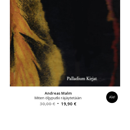
Andreas Malm
Ale!
Miten öljyputki räjäytetään
Alkuperäinen
Nykyinen
30,00
€
19,90
€
hinta
hinta
oli:
on:
30,00 €.
19,90 €.