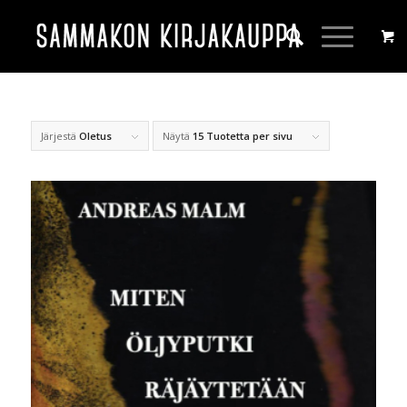
Järjestä
Oletus
Näytä
15 Tuotetta per sivu