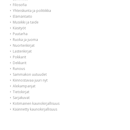
Filosofia
Yhteiskunta ja politiikka
Elämäntaito
Musiikki ja taide
Käsityöt
Puutarha
Ruoka ja juoma
Nuortenkirjat
Lastenkirjat
Pokkarit
Dekkarit
Runous
Sammakon uutuudet
Kiinnostavaa juuri nyt
Alekampanjat
Tietokirjat
Sarjakuvat
Kotimainen kaunokirjallisuus
Käännetty kaunokirjallisuus