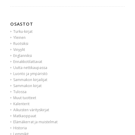
OSASTOT
Turku-kirjat
Yleinen
Ruotsiksi
Vinyylit
Englanniksi
Ennakkotilattavat
Uutta nettikaupassa
Luonto ja ympäristö
Sammakon kirjailijat
Sammakon kirjat
Tulossa
Muut tuotteet
Kalenterit
Aikuisten värityskirjat
Matkaoppaat
Elämäkerrat ja muistelmat
Historia
Lemmikit