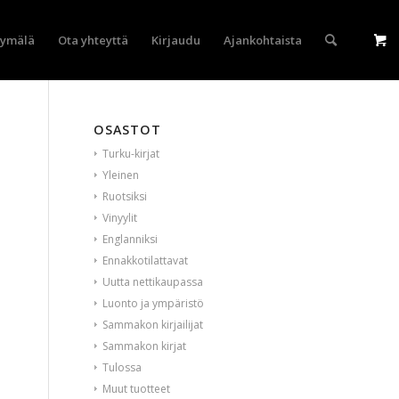
yymälä
Ota yhteyttä
Kirjaudu
Ajankohtaista
OSASTOT
Turku-kirjat
Yleinen
Ruotsiksi
Vinyylit
Englanniksi
Ennakkotilattavat
Uutta nettikaupassa
Luonto ja ympäristö
Sammakon kirjailijat
Sammakon kirjat
Tulossa
Muut tuotteet