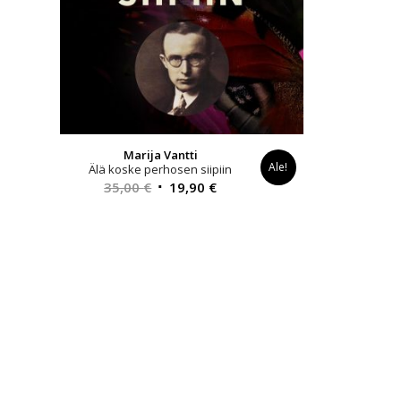
Marija Vantti
Ale!
Älä koske perhosen siipiin
Alkuperäinen
Nykyinen
35,00
€
19,90
€
hinta
hinta
oli:
on:
35,00 €.
19,90 €.