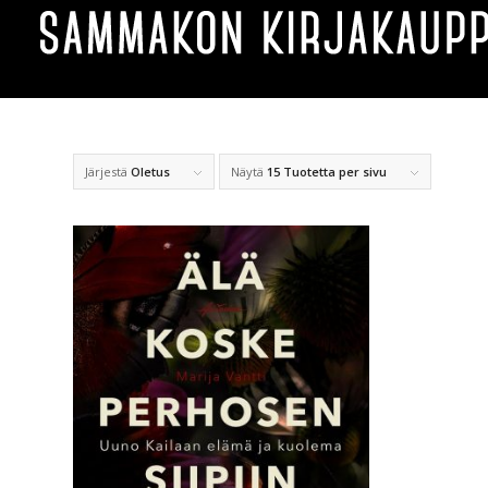
Järjestä
Oletus
Näytä
15 Tuotetta per sivu