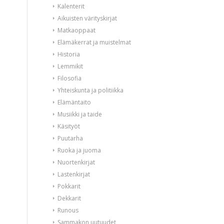
Kalenterit
Aikuisten värityskirjat
Matkaoppaat
Elämäkerrat ja muistelmat
Historia
Lemmikit
Filosofia
Yhteiskunta ja politiikka
Elämäntaito
Musiikki ja taide
Käsityöt
Puutarha
Ruoka ja juoma
Nuortenkirjat
Lastenkirjat
Pokkarit
Dekkarit
Runous
Sammakon uutuudet