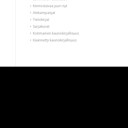
Kiinnostavaa juuri nyt
Alekampanjat
Tietokirjat
Sarjakuvat
Kotimainen kaunokirjallisuus
Käännetty kaunokirjallisuus