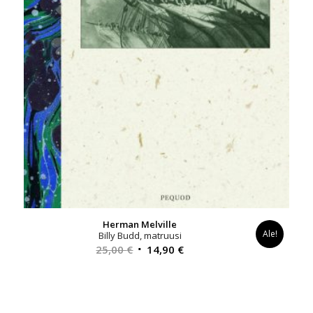
Herman Melville
Ale!
Billy Budd, matruusi
Alkuperäinen
Nykyinen
25,00
€
14,90
€
hinta
hinta
oli:
on:
25,00 €.
14,90 €.