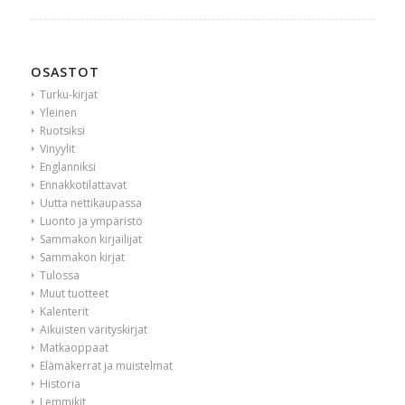
OSASTOT
Turku-kirjat
Yleinen
Ruotsiksi
Vinyylit
Englanniksi
Ennakkotilattavat
Uutta nettikaupassa
Luonto ja ympäristö
Sammakon kirjailijat
Sammakon kirjat
Tulossa
Muut tuotteet
Kalenterit
Aikuisten värityskirjat
Matkaoppaat
Elämäkerrat ja muistelmat
Historia
Lemmikit