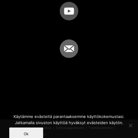
Käytämme evästeitä parantaaksemme käyttökokemustasi.
Jatkamalla sivuston käyttöä hyväksyt evästeiden käytön.
© Copyright - Sammakko |
Tietosuojaseloste
|
Toimitusehdot
|
Ok
Powered by
iQWebbi