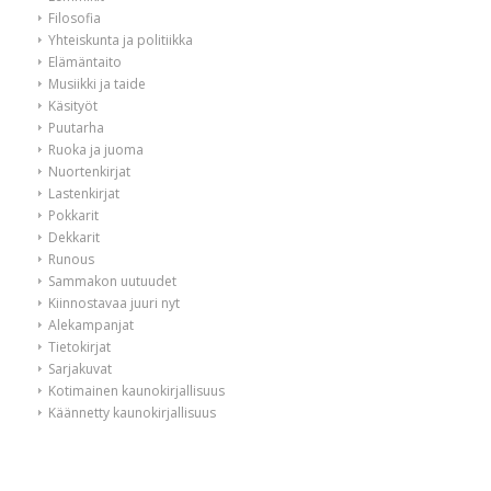
Filosofia
Yhteiskunta ja politiikka
Elämäntaito
Musiikki ja taide
Käsityöt
Puutarha
Ruoka ja juoma
Nuortenkirjat
Lastenkirjat
Pokkarit
Dekkarit
Runous
Sammakon uutuudet
Kiinnostavaa juuri nyt
Alekampanjat
Tietokirjat
Sarjakuvat
Kotimainen kaunokirjallisuus
Käännetty kaunokirjallisuus