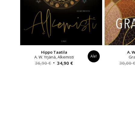
Hippo Taatila
A. W
Ale!
A. W. Yrjänä, Alkemisti
Gr
Alkuperäinen
Nykyinen
36,90
€
34,90
€
30,00
hinta
hinta
oli:
on:
36,90 €.
34,90 €.