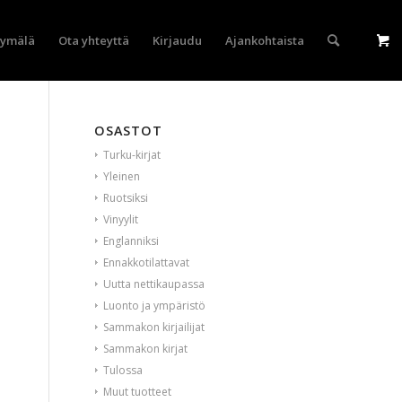
yymälä
Ota yhteyttä
Kirjaudu
Ajankohtaista
OSASTOT
Turku-kirjat
Yleinen
Ruotsiksi
Vinyylit
Englanniksi
Ennakkotilattavat
Uutta nettikaupassa
Luonto ja ympäristö
Sammakon kirjailijat
Sammakon kirjat
Tulossa
Muut tuotteet