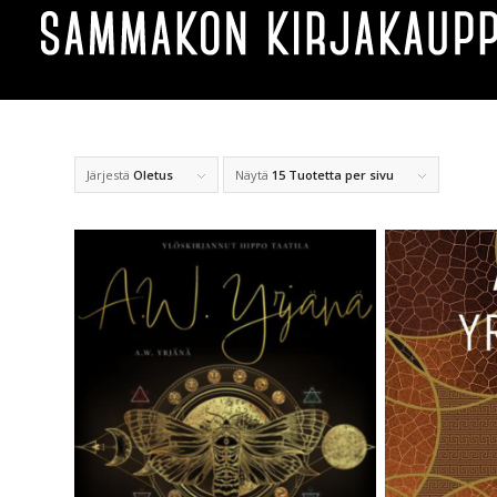
Järjestä
Oletus
Näytä
15 Tuotetta per sivu