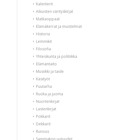
Kalenterit
Aikuisten värityskirjat
Matkaoppaat
Elämäkerrat ja muistelmat
Historia
Lemmikit
Filosofia
Yhteiskunta ja politiikka
Elämäntaito
Musiikki ja taide
Käsityöt
Puutarha
Ruoka ja juoma
Nuortenkirjat
Lastenkirjat
Pokkarit
Dekkarit
Runous
Sammakon uutuudet