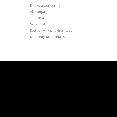
Kiinnostavaa juuri nyt
Alekampanjat
Tietokirjat
Sarjakuvat
Kotimainen kaunokirjallisuus
Käännetty kaunokirjallisuus