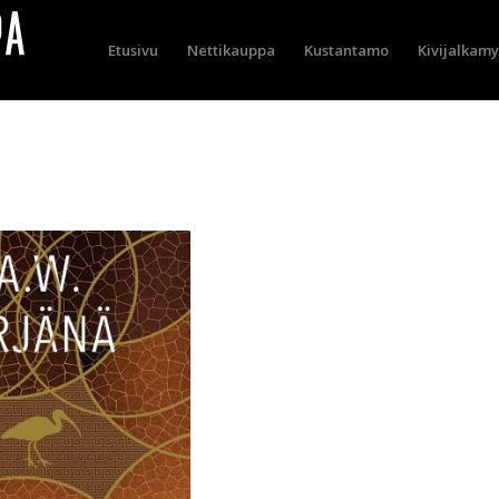
Etusivu
Nettikauppa
Kustantamo
Kivijalkam