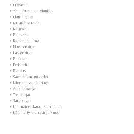
Filosofia
Yhteiskunta ja politiikka
Elämäntaito
Musiikki ja taide
Käsityöt
Puutarha
Ruoka ja juoma
Nuortenkirjat
Lastenkirjat
Pokkarit
Dekkarit
Runous
Sammakon uutuudet
Kiinnostavaa juuri nyt
Alekampanjat
Tietokirjat
Sarjakuvat
Kotimainen kaunokirjallisuus
Käännetty kaunokirjallisuus