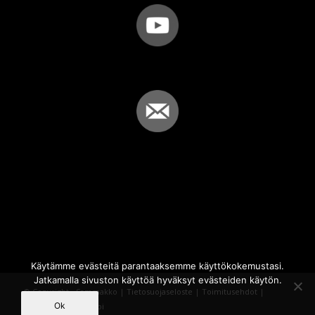
Käytämme evästeitä parantaaksemme käyttökokemustasi.
Jatkamalla sivuston käyttöä hyväksyt evästeiden käytön.
© Copyright - Sammakko |
Tietosuojaseloste
|
Toimitusehdot
|
Ok
Powered by
iQWebbi