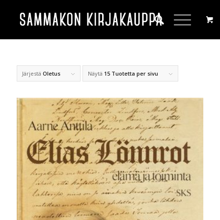
Järjestä
Oletus
Näytä
15 Tuotetta per sivu