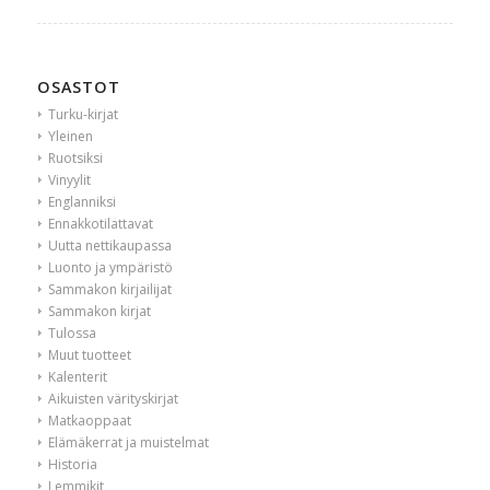
OSASTOT
Turku-kirjat
Yleinen
Ruotsiksi
Vinyylit
Englanniksi
Ennakkotilattavat
Uutta nettikaupassa
Luonto ja ympäristö
Sammakon kirjailijat
Sammakon kirjat
Tulossa
Muut tuotteet
Kalenterit
Aikuisten värityskirjat
Matkaoppaat
Elämäkerrat ja muistelmat
Historia
Lemmikit