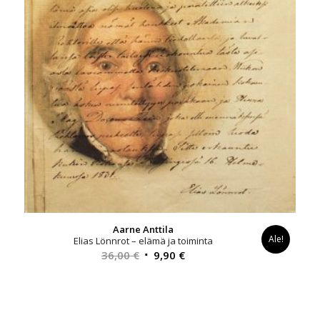
Aarne Anttila
Ale!
Elias Lönnrot – elämä ja toiminta
Alkuperäinen
Nykyinen
36,00
€
9,90
€
hinta
hinta
oli:
on:
36,00 €.
9,90 €.