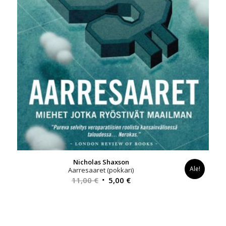
Nicholas Shaxson
Ale!
Aarresaaret (pokkari)
Alkuperäinen
Nykyinen
11,00
€
5,00
€
hinta
hinta
oli:
on:
11,00 €.
5,00 €.