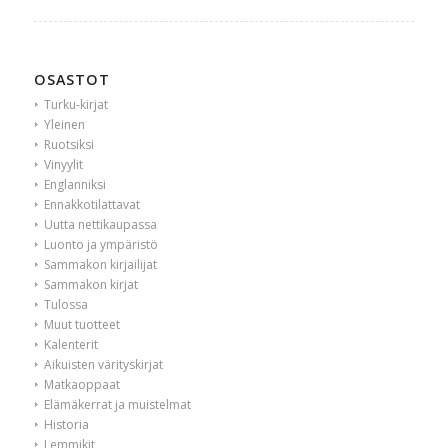
OSASTOT
Turku-kirjat
Yleinen
Ruotsiksi
Vinyylit
Englanniksi
Ennakkotilattavat
Uutta nettikaupassa
Luonto ja ympäristö
Sammakon kirjailijat
Sammakon kirjat
Tulossa
Muut tuotteet
Kalenterit
Aikuisten värityskirjat
Matkaoppaat
Elämäkerrat ja muistelmat
Historia
Lemmikit