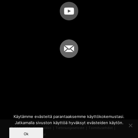
Käytämme evästeitä parantaaksemme käyttökokemustasi.
Jatkamalla sivuston käyttöä hyväksyt evästeiden käytön.
© Copyright - Sammakko |
Tietosuojaseloste
|
Toimitusehdot
|
Ok
Powered by
iQWebbi