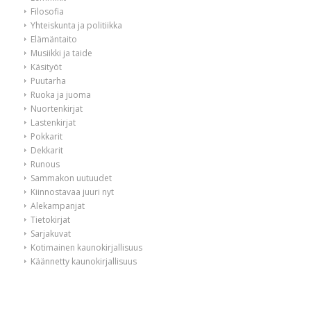
Filosofia
Yhteiskunta ja politiikka
Elämäntaito
Musiikki ja taide
Käsityöt
Puutarha
Ruoka ja juoma
Nuortenkirjat
Lastenkirjat
Pokkarit
Dekkarit
Runous
Sammakon uutuudet
Kiinnostavaa juuri nyt
Alekampanjat
Tietokirjat
Sarjakuvat
Kotimainen kaunokirjallisuus
Käännetty kaunokirjallisuus