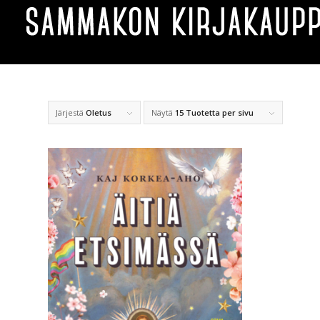
Järjestä
Oletus
Näytä
15 Tuotetta per sivu