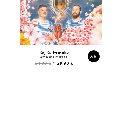
Kaj Korkea-aho
Ale!
Äitiä etsimässä
Alkuperäinen
Nykyinen
34,00
€
29,90
€
hinta
hinta
oli:
on:
34,00 €.
29,90 €.