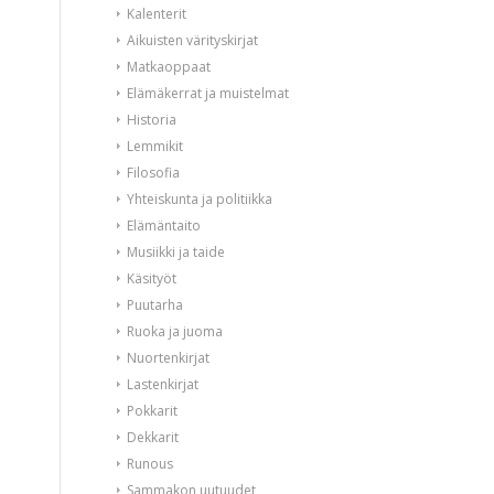
Kalenterit
Aikuisten värityskirjat
Matkaoppaat
Elämäkerrat ja muistelmat
Historia
Lemmikit
Filosofia
Yhteiskunta ja politiikka
Elämäntaito
Musiikki ja taide
Käsityöt
Puutarha
Ruoka ja juoma
Nuortenkirjat
Lastenkirjat
Pokkarit
Dekkarit
Runous
Sammakon uutuudet