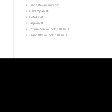
Kiinnostavaa juuri nyt
Alekampanjat
Tietokirjat
Sarjakuvat
Kotimainen kaunokirjallisuus
Käännetty kaunokirjallisuus