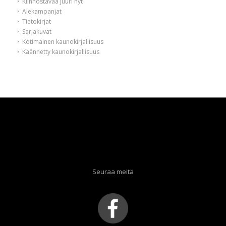
Kiinnostavaa juuri nyt
Alekampanjat
Tietokirjat
Sarjakuvat
Kotimainen kaunokirjallisuus
Käännetty kaunokirjallisuus
Seuraa meitä