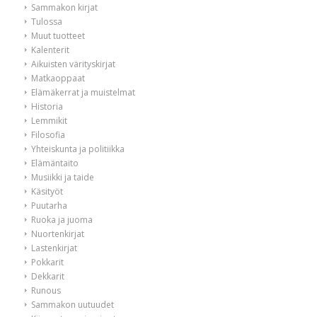
Sammakon kirjat
Tulossa
Muut tuotteet
Kalenterit
Aikuisten värityskirjat
Matkaoppaat
Elämäkerrat ja muistelmat
Historia
Lemmikit
Filosofia
Yhteiskunta ja politiikka
Elämäntaito
Musiikki ja taide
Käsityöt
Puutarha
Ruoka ja juoma
Nuortenkirjat
Lastenkirjat
Pokkarit
Dekkarit
Runous
Sammakon uutuudet