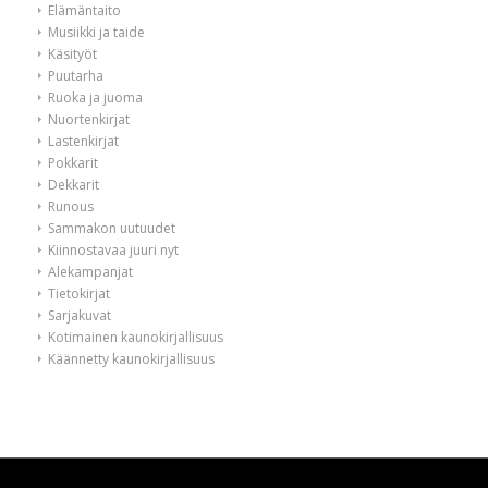
Elämäntaito
Musiikki ja taide
Käsityöt
Puutarha
Ruoka ja juoma
Nuortenkirjat
Lastenkirjat
Pokkarit
Dekkarit
Runous
Sammakon uutuudet
Kiinnostavaa juuri nyt
Alekampanjat
Tietokirjat
Sarjakuvat
Kotimainen kaunokirjallisuus
Käännetty kaunokirjallisuus