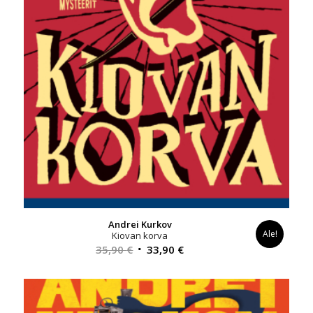
Andrei Kurkov
Ale!
Kiovan korva
Alkuperäinen
Nykyinen
35,90
€
33,90
€
hinta
hinta
oli:
on:
35,90 €.
33,90 €.