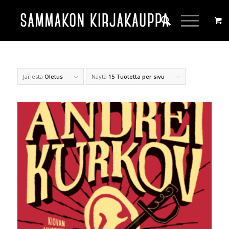
Järjestä
Oletus
Näytä
15 Tuotetta per sivu