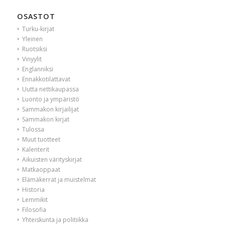
OSASTOT
Turku-kirjat
Yleinen
Ruotsiksi
Vinyylit
Englanniksi
Ennakkotilattavat
Uutta nettikaupassa
Luonto ja ympäristö
Sammakon kirjailijat
Sammakon kirjat
Tulossa
Muut tuotteet
Kalenterit
Aikuisten värityskirjat
Matkaoppaat
Elämäkerrat ja muistelmat
Historia
Lemmikit
Filosofia
Yhteiskunta ja politiikka