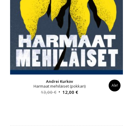
Andrei Kurkov
Ale!
Harmaat mehiläiset (pokkari)
Alkuperäinen
Nykyinen
13,00
€
12,00
€
hinta
hinta
oli:
on:
13,00 €.
12,00 €.