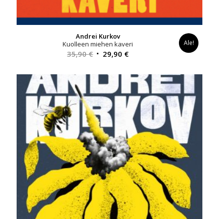
Andrei Kurkov
Ale!
Kuolleen miehen kaveri
Alkuperäinen
Nykyinen
35,90
€
29,90
€
hinta
hinta
oli:
on:
35,90 €.
29,90 €.