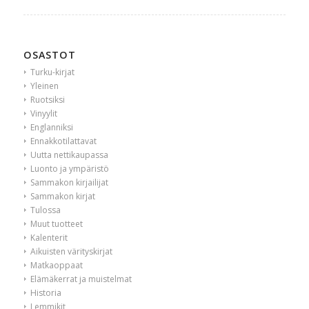
OSASTOT
Turku-kirjat
Yleinen
Ruotsiksi
Vinyylit
Englanniksi
Ennakkotilattavat
Uutta nettikaupassa
Luonto ja ympäristö
Sammakon kirjailijat
Sammakon kirjat
Tulossa
Muut tuotteet
Kalenterit
Aikuisten värityskirjat
Matkaoppaat
Elämäkerrat ja muistelmat
Historia
Lemmikit