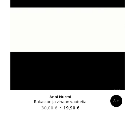
Anni Nurmi
Ale!
Rakastan ja vihaan vaatteita
Alkuperäinen
Nykyinen
30,00
€
19,90
€
hinta
hinta
oli:
on:
30,00 €.
19,90 €.