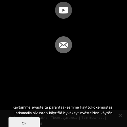
Käytämme evästeitä parantaaksemme käyttökokemustasi.
Jatkamalla sivuston käyttöä hyväksyt evästeiden käytön.
© Copyright - Sammakko |
Tietosuojaseloste
|
Toimitusehdot
|
Ok
Powered by
iQWebbi