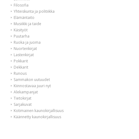
Filosofia
Yhteiskunta ja politiikka
Elämäntaito
Musiikki ja taide
Käsityöt
Puutarha
Ruoka ja juoma
Nuortenkirjat
Lastenkirjat
Pokkarit
Dekkarit
Runous
Sammakon uutuudet
Kiinnostavaa juuri nyt
Alekampanjat
Tietokirjat
Sarjakuvat
Kotimainen kaunokirjallisuus
Käännetty kaunokirjallisuus