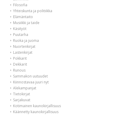
Filosofia
Yhteiskunta ja politiikka
Elämäntaito
Musiikki ja taide
Käsityöt
Puutarha
Ruoka ja juoma
Nuortenkirjat
Lastenkirjat
Pokkarit
Dekkarit
Runous
Sammakon uutuudet
Kiinnostavaa juuri nyt
Alekampanjat
Tietokirjat
Sarjakuvat
Kotimainen kaunokirjallisuus
Käännetty kaunokirjallisuus