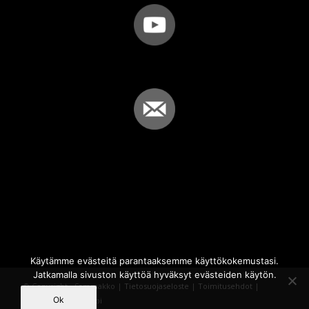
Käytämme evästeitä parantaaksemme käyttökokemustasi.
Jatkamalla sivuston käyttöä hyväksyt evästeiden käytön.
© Copyright - Sammakko |
Tietosuojaseloste
|
Toimitusehdot
|
Ok
Powered by
iQWebbi