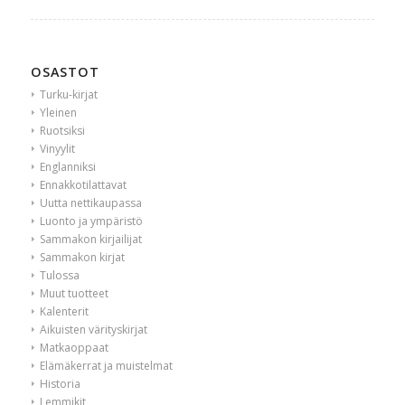
OSASTOT
Turku-kirjat
Yleinen
Ruotsiksi
Vinyylit
Englanniksi
Ennakkotilattavat
Uutta nettikaupassa
Luonto ja ympäristö
Sammakon kirjailijat
Sammakon kirjat
Tulossa
Muut tuotteet
Kalenterit
Aikuisten värityskirjat
Matkaoppaat
Elämäkerrat ja muistelmat
Historia
Lemmikit