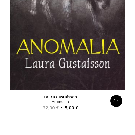
Laura Gustafsson
Ale!
Anomalia
Alkuperäinen
Nykyinen
32,90
€
5,00
€
hinta
hinta
oli:
on:
32,90 €.
5,00 €.