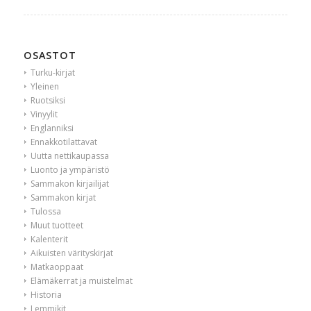
OSASTOT
Turku-kirjat
Yleinen
Ruotsiksi
Vinyylit
Englanniksi
Ennakkotilattavat
Uutta nettikaupassa
Luonto ja ympäristö
Sammakon kirjailijat
Sammakon kirjat
Tulossa
Muut tuotteet
Kalenterit
Aikuisten värityskirjat
Matkaoppaat
Elämäkerrat ja muistelmat
Historia
Lemmikit