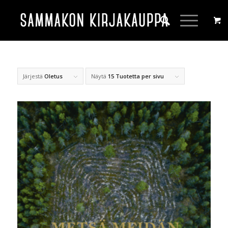
Järjestä
Oletus
Näytä
15 Tuotetta per sivu