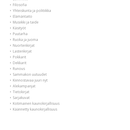
Filosofia
Yhteiskunta ja politiikka
Elämäntaito
Musiikki ja taide
Käsityöt
Puutarha
Ruoka ja juoma
Nuortenkirjat
Lastenkirjat
Pokkarit
Dekkarit
Runous
Sammakon uutuudet
Kiinnostavaa juuri nyt
Alekampanjat
Tietokirjat
Sarjakuvat
Kotimainen kaunokirjallisuus
Käännetty kaunokirjallisuus