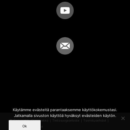
Käytämme evästeitä parantaaksemme käyttökokemustasi.
Jatkamalla sivuston käyttöä hyväksyt evästeiden käytön.
© Copyright - Sammakko |
Tietosuojaseloste
|
Toimitusehdot
|
Ok
Powered by
iQWebbi