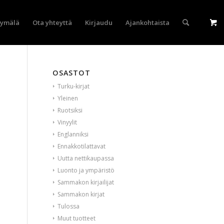
yymälä
Ota yhteyttä
Kirjaudu
Ajankohtaista
OSASTOT
Turku-kirjat
Yleinen
Ruotsiksi
Vinyylit
Englanniksi
Ennakkotilattavat
Uutta nettikaupassa
Luonto ja ympäristö
Sammakon kirjailijat
Sammakon kirjat
Tulossa
Muut tuotteet