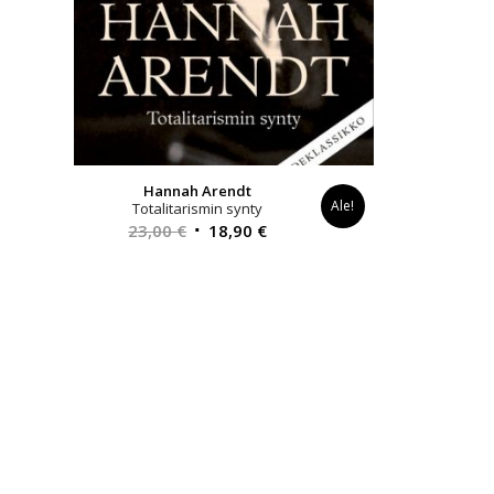
Hannah Arendt
Ale!
Totalitarismin synty
Alkuperäinen
Nykyinen
23,00
€
18,90
€
hinta
hinta
oli:
on:
23,00 €.
18,90 €.