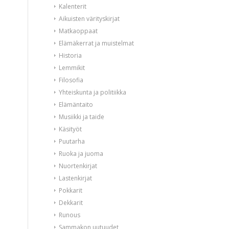
Kalenterit
Aikuisten värityskirjat
Matkaoppaat
Elämäkerrat ja muistelmat
Historia
Lemmikit
Filosofia
Yhteiskunta ja politiikka
Elämäntaito
Musiikki ja taide
Käsityöt
Puutarha
Ruoka ja juoma
Nuortenkirjat
Lastenkirjat
Pokkarit
Dekkarit
Runous
Sammakon uutuudet