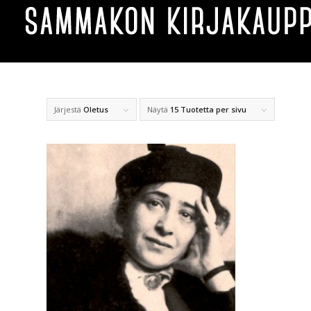
Järjestä
Oletus
Näytä
15 Tuotetta per sivu