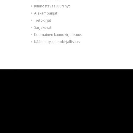
Kiinnostavaa juuri nyt
Alekampanjat
Tietokirjat
Sarjakuvat
Kotimainen kaunokirjallisuus
Käännetty kaunokirjallisuus