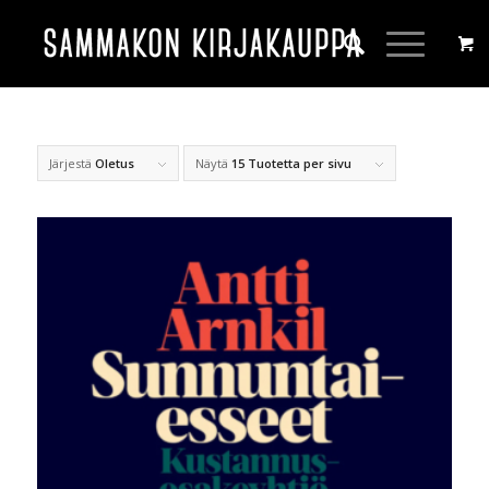
Järjestä
Oletus
Näytä
15 Tuotetta per sivu