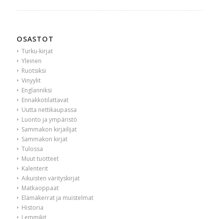
OSASTOT
Turku-kirjat
Yleinen
Ruotsiksi
Vinyylit
Englanniksi
Ennakkotilattavat
Uutta nettikaupassa
Luonto ja ympäristö
Sammakon kirjailijat
Sammakon kirjat
Tulossa
Muut tuotteet
Kalenterit
Aikuisten värityskirjat
Matkaoppaat
Elämäkerrat ja muistelmat
Historia
Lemmikit