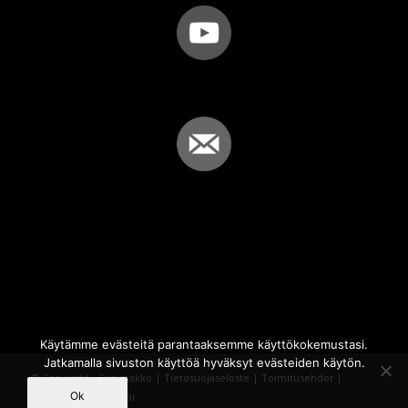
Käytämme evästeitä parantaaksemme käyttökokemustasi.
Jatkamalla sivuston käyttöä hyväksyt evästeiden käytön.
© Copyright - Sammakko |
Tietosuojaseloste
|
Toimitusehdot
|
Ok
Powered by
iQWebbi