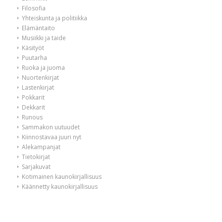
Filosofia
Yhteiskunta ja politiikka
Elämäntaito
Musiikki ja taide
Käsityöt
Puutarha
Ruoka ja juoma
Nuortenkirjat
Lastenkirjat
Pokkarit
Dekkarit
Runous
Sammakon uutuudet
Kiinnostavaa juuri nyt
Alekampanjat
Tietokirjat
Sarjakuvat
Kotimainen kaunokirjallisuus
Käännetty kaunokirjallisuus