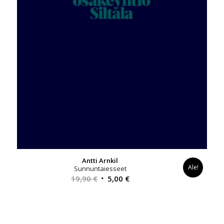
Antti Arnkil
Ale!
Sunnuntaiesseet
Alkuperäinen
Nykyinen
19,90
€
5,00
€
hinta
hinta
oli:
on:
19,90 €.
5,00 €.