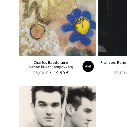
Charles Baudelaire
Francois-Rene
Ale!
Pahan kukat (jättipokkari)
Alkuperäinen
Nykyinen
25,00
€
19,90
€
22,00
hinta
hinta
oli:
on:
25,00 €.
19,90 €.