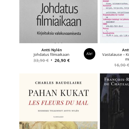
Antti Nylén
Ant
Ale!
Johdatus filmiaikaan
Vastalause – Kir
mi
Alkuperäinen
Nykyinen
33,90
€
26,90
€
16,90
hinta
hinta
oli:
on:
33,90 €.
26,90 €.