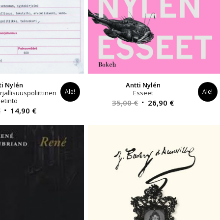
ti Nylén
Antti Nylén
Ale!
Ale!
jallisuuspoliittinen
Esseet
etintö
Alkuperäinen
Nykyinen
35,00
€
26,90
€
Alkuperäinen
Nykyinen
€
14,90
€
hinta
hinta
hinta
hinta
oli:
on:
oli:
on:
35,00 €.
26,90 €.
16,90 €.
14,90 €.