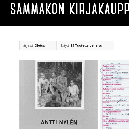
Järjestä
Oletus
Näytä
15 Tuotetta per sivu