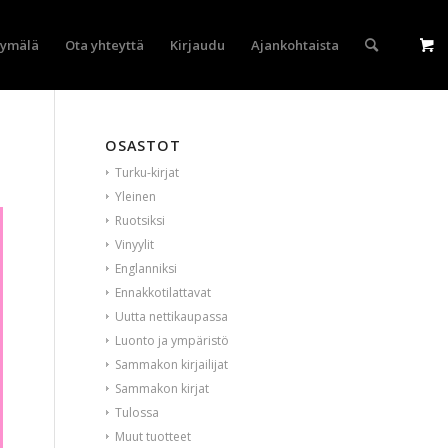
yymälä
Ota yhteyttä
Kirjaudu
Ajankohtaista
OSASTOT
Turku-kirjat
Yleinen
Ruotsiksi
Vinyylit
Englanniksi
Ennakkotilattavat
Uutta nettikaupassa
Luonto ja ympäristö
Sammakon kirjailijat
Sammakon kirjat
Tulossa
Muut tuotteet