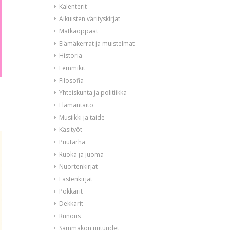
Kalenterit
Aikuisten värityskirjat
Matkaoppaat
Elämäkerrat ja muistelmat
Historia
Lemmikit
Filosofia
Yhteiskunta ja politiikka
Elämäntaito
Musiikki ja taide
Käsityöt
Puutarha
Ruoka ja juoma
Nuortenkirjat
Lastenkirjat
Pokkarit
Dekkarit
Runous
Sammakon uutuudet