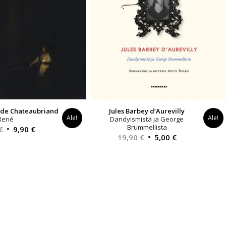
 de Chateaubriand
Jules Barbey d’Aurevilly
Ale!
Ale!
René
Dandyismistä ja George
Brummellista
Alkuperäinen
Nykyinen
€
9,90
€
Alkuperäinen
Nykyinen
19,90
€
5,00
€
hinta
hinta
hinta
hinta
oli:
on:
oli:
on:
22,00 €.
9,90 €.
19,90 €.
5,00 €.