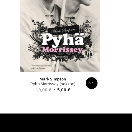
Mark Simpson
Ale!
Pyhä Morrissey (pokkari)
Alkuperäinen
Nykyinen
10,00
€
5,00
€
hinta
hinta
oli:
on:
10,00 €.
5,00 €.