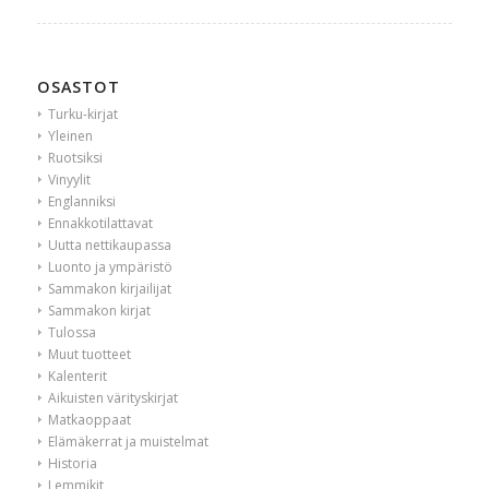
OSASTOT
Turku-kirjat
Yleinen
Ruotsiksi
Vinyylit
Englanniksi
Ennakkotilattavat
Uutta nettikaupassa
Luonto ja ympäristö
Sammakon kirjailijat
Sammakon kirjat
Tulossa
Muut tuotteet
Kalenterit
Aikuisten värityskirjat
Matkaoppaat
Elämäkerrat ja muistelmat
Historia
Lemmikit