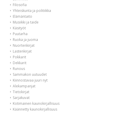
Filosofia
Yhteiskunta ja politiikka
Elämäntaito
Musiikki ja taide
Käsityöt
Puutarha
Ruoka ja juoma
Nuortenkirjat
Lastenkirjat
Pokkarit
Dekkarit
Runous
Sammakon uutuudet
Kiinnostavaa juuri nyt
Alekampanjat
Tietokirjat
Sarjakuvat
Kotimainen kaunokirjallisuus
Käännetty kaunokirjallisuus