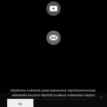
Käytämme evästeitä parantaaksemme käyttökokemustasi.
Jatkamalla sivuston käyttöä hyväksyt evästeiden käytön.
© Copyright - Sammakko |
Tietosuojaseloste
|
Toimitusehdot
|
Ok
Powered by
iQWebbi