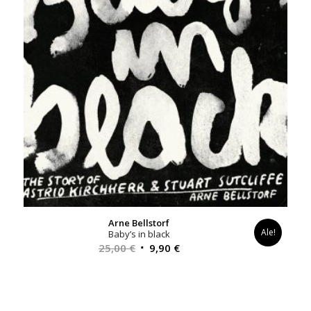
Arne Bellstorf
Ale!
Baby’s in black
Alkuperäinen
Nykyinen
25,00
€
9,90
€
hinta
hinta
oli:
on:
25,00 €.
9,90 €.