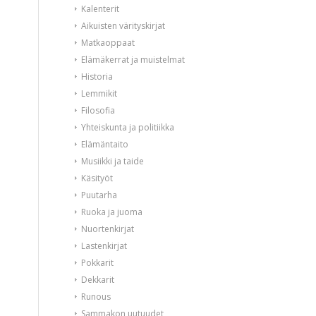
Kalenterit
Aikuisten värityskirjat
Matkaoppaat
Elämäkerrat ja muistelmat
Historia
Lemmikit
Filosofia
Yhteiskunta ja politiikka
Elämäntaito
Musiikki ja taide
Käsityöt
Puutarha
Ruoka ja juoma
Nuortenkirjat
Lastenkirjat
Pokkarit
Dekkarit
Runous
Sammakon uutuudet