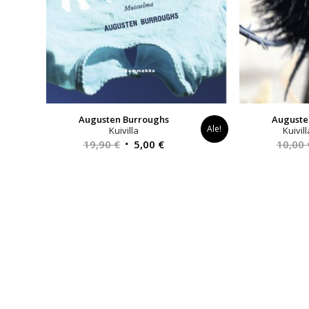
Augusten Burroughs
Auguste
Ale!
Kuivilla
Kuivil
Alkuperäinen
Nykyinen
19,90
€
5,00
€
10,00
hinta
hinta
oli:
on:
19,90 €.
5,00 €.