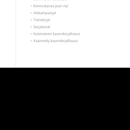
Kiinnostavaa juuri nyt
Alekampanjat
Tietokirjat
Sarjakuvat
Kotimainen kaunokirjallisuus
Käännetty kaunokirjallisuus