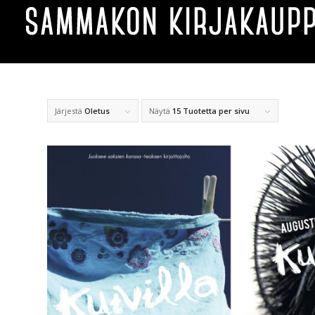
Järjestä
Oletus
Näytä
15 Tuotetta per sivu