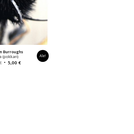
n Burroughs
Ale!
la (pokkari)
Alkuperäinen
Nykyinen
€
5,00
€
hinta
hinta
oli:
on:
10,00 €.
5,00 €.