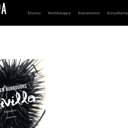
Etusivu
Nettikauppa
Kustantamo
Kivijalkam