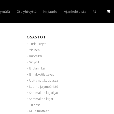
yymälä
Ota yhteyttä
Kirjaudu
Ajankohtaista
OSASTOT
Turku-kirjat
Yleinen
Ruotsiksi
Vinyylit
Englanniksi
Ennakkotilattavat
Uutta nettikaupassa
Luonto ja ympäristö
Sammakon kirjailijat
Sammakon kirjat
Tulossa
Muut tuotteet