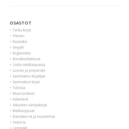
OSASTOT
Turku-kirjat
Yleinen
Ruotsiksi
Vinyylit
Englanniksi
Ennakkotilattavat
Uutta nettikaupassa
Luonto ja ympäristö
Sammakon kirjailijat
Sammakon kirjat
Tulossa
Muut tuotteet
Kalenterit
Aikuisten värityskirjat
Matkaoppaat
Elämäkerrat ja muistelmat
Historia
Lemmikit