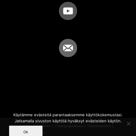
Käytämme evästeitä parantaaksemme käyttökokemustasi.
Jatkamalla sivuston käyttöä hyväksyt evästeiden käytön.
© Copyright - Sammakko |
Tietosuojaseloste
|
Toimitusehdot
|
Ok
Powered by
iQWebbi