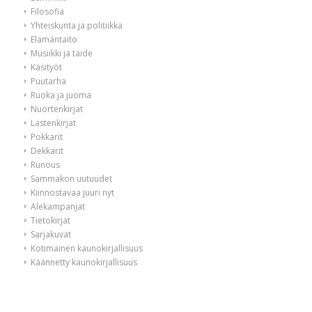
Filosofia
Yhteiskunta ja politiikka
Elämäntaito
Musiikki ja taide
Käsityöt
Puutarha
Ruoka ja juoma
Nuortenkirjat
Lastenkirjat
Pokkarit
Dekkarit
Runous
Sammakon uutuudet
Kiinnostavaa juuri nyt
Alekampanjat
Tietokirjat
Sarjakuvat
Kotimainen kaunokirjallisuus
Käännetty kaunokirjallisuus