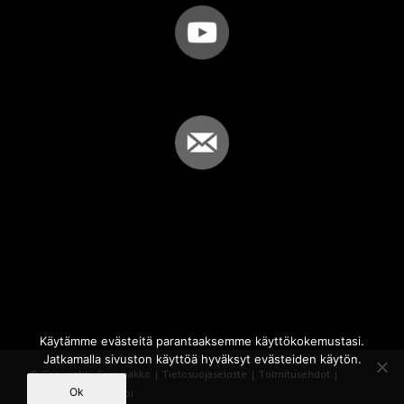
Käytämme evästeitä parantaaksemme käyttökokemustasi.
Jatkamalla sivuston käyttöä hyväksyt evästeiden käytön.
© Copyright - Sammakko |
Tietosuojaseloste
|
Toimitusehdot
|
Ok
Powered by
iQWebbi