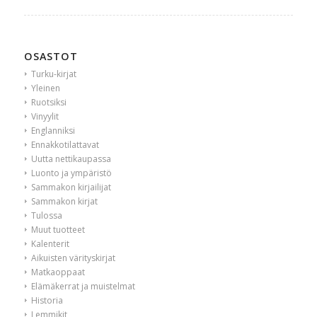
OSASTOT
Turku-kirjat
Yleinen
Ruotsiksi
Vinyylit
Englanniksi
Ennakkotilattavat
Uutta nettikaupassa
Luonto ja ympäristö
Sammakon kirjailijat
Sammakon kirjat
Tulossa
Muut tuotteet
Kalenterit
Aikuisten värityskirjat
Matkaoppaat
Elämäkerrat ja muistelmat
Historia
Lemmikit