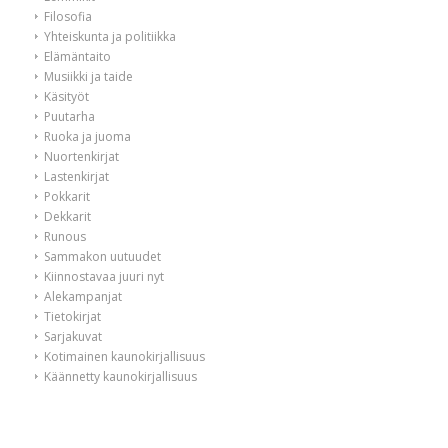
Filosofia
Yhteiskunta ja politiikka
Elämäntaito
Musiikki ja taide
Käsityöt
Puutarha
Ruoka ja juoma
Nuortenkirjat
Lastenkirjat
Pokkarit
Dekkarit
Runous
Sammakon uutuudet
Kiinnostavaa juuri nyt
Alekampanjat
Tietokirjat
Sarjakuvat
Kotimainen kaunokirjallisuus
Käännetty kaunokirjallisuus