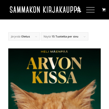
Järjestä
Oletus
Näytä
15 Tuotetta per sivu