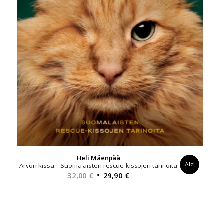
Heli Mäenpää
Ale!
Arvon kissa – Suomalaisten rescue-kissojen tarinoita
Alkuperäinen
Nykyinen
32,00
€
29,90
€
hinta
hinta
oli:
on:
32,00 €.
29,90 €.