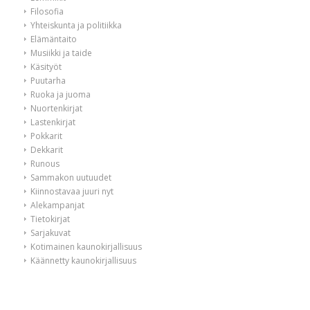
Filosofia
Yhteiskunta ja politiikka
Elämäntaito
Musiikki ja taide
Käsityöt
Puutarha
Ruoka ja juoma
Nuortenkirjat
Lastenkirjat
Pokkarit
Dekkarit
Runous
Sammakon uutuudet
Kiinnostavaa juuri nyt
Alekampanjat
Tietokirjat
Sarjakuvat
Kotimainen kaunokirjallisuus
Käännetty kaunokirjallisuus