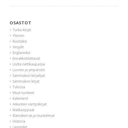
OSASTOT
Turku-kirjat
Yleinen
Ruotsiksi
Vinyylit
Englanniksi
Ennakkotilattavat
Uutta nettikaupassa
Luonto ja ympäristö
Sammakon kirjailijat
Sammakon kirjat
Tulossa
Muut tuotteet
Kalenterit
Aikuisten värityskirjat
Matkaoppaat
Elämäkerrat ja muistelmat
Historia
Lemmikit