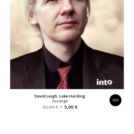
David Leigh, Luke Harding
Ale!
Assange
Alkuperäinen
Nykyinen
32,90
€
5,00
€
hinta
hinta
oli:
on:
32,90 €.
5,00 €.