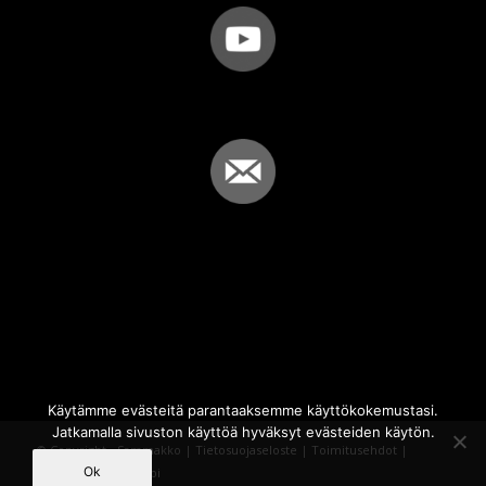
Käytämme evästeitä parantaaksemme käyttökokemustasi.
Jatkamalla sivuston käyttöä hyväksyt evästeiden käytön.
© Copyright - Sammakko |
Tietosuojaseloste
|
Toimitusehdot
|
Ok
Powered by
iQWebbi