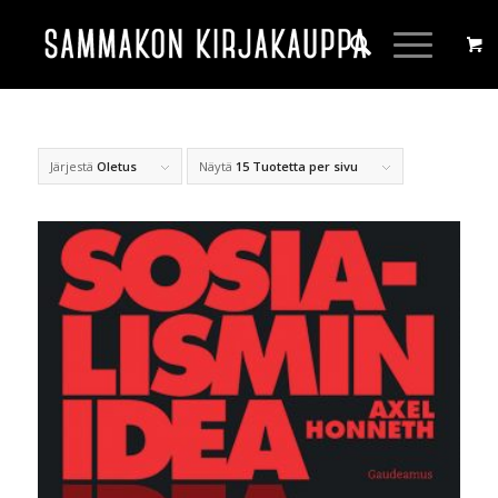
Järjestä
Oletus
Näytä
15 Tuotetta per sivu