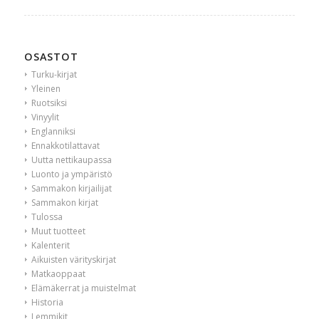
OSASTOT
Turku-kirjat
Yleinen
Ruotsiksi
Vinyylit
Englanniksi
Ennakkotilattavat
Uutta nettikaupassa
Luonto ja ympäristö
Sammakon kirjailijat
Sammakon kirjat
Tulossa
Muut tuotteet
Kalenterit
Aikuisten värityskirjat
Matkaoppaat
Elämäkerrat ja muistelmat
Historia
Lemmikit