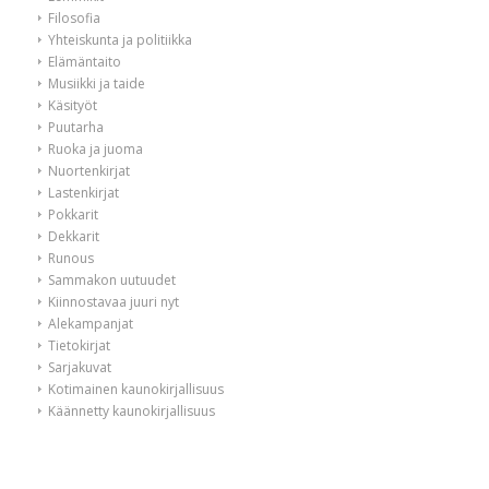
Filosofia
Yhteiskunta ja politiikka
Elämäntaito
Musiikki ja taide
Käsityöt
Puutarha
Ruoka ja juoma
Nuortenkirjat
Lastenkirjat
Pokkarit
Dekkarit
Runous
Sammakon uutuudet
Kiinnostavaa juuri nyt
Alekampanjat
Tietokirjat
Sarjakuvat
Kotimainen kaunokirjallisuus
Käännetty kaunokirjallisuus