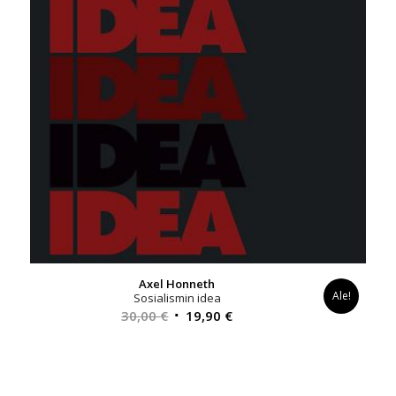
Axel Honneth
Ale!
Sosialismin idea
Alkuperäinen
Nykyinen
30,00
€
19,90
€
hinta
hinta
oli:
on:
30,00 €.
19,90 €.