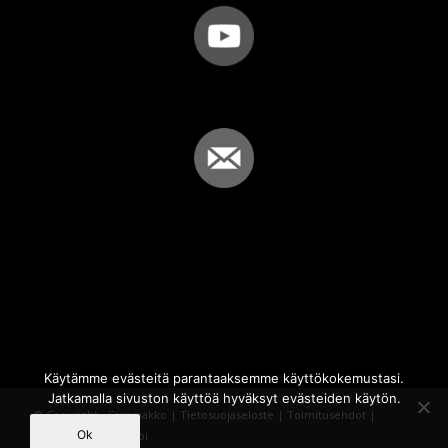
Käytämme evästeitä parantaaksemme käyttökokemustasi.
Jatkamalla sivuston käyttöä hyväksyt evästeiden käytön.
© Copyright - Sammakko |
Tietosuojaseloste
|
Toimitusehdot
|
Ok
Powered by
iQWebbi