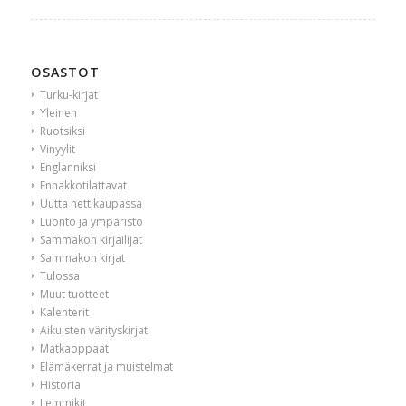
OSASTOT
Turku-kirjat
Yleinen
Ruotsiksi
Vinyylit
Englanniksi
Ennakkotilattavat
Uutta nettikaupassa
Luonto ja ympäristö
Sammakon kirjailijat
Sammakon kirjat
Tulossa
Muut tuotteet
Kalenterit
Aikuisten värityskirjat
Matkaoppaat
Elämäkerrat ja muistelmat
Historia
Lemmikit