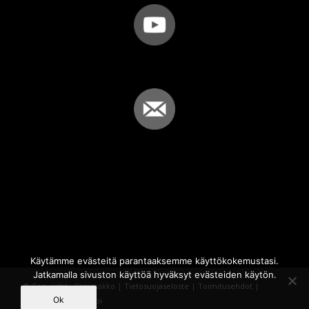
Käytämme evästeitä parantaaksemme käyttökokemustasi.
Jatkamalla sivuston käyttöä hyväksyt evästeiden käytön.
© Copyright - Sammakko |
Tietosuojaseloste
|
Toimitusehdot
|
Ok
Powered by
iQWebbi