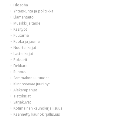
Filosofia
Yhteiskunta ja politiikka
Elämäntaito
Musiikki ja taide
Käsityöt
Puutarha
Ruoka ja juoma
Nuortenkirjat
Lastenkirjat
Pokkarit
Dekkarit
Runous
Sammakon uutuudet
Kiinnostavaa juuri nyt
Alekampanjat
Tietokirjat
Sarjakuvat
Kotimainen kaunokirjallisuus
Käännetty kaunokirjallisuus