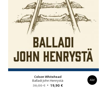
Colson Whitehead
Ale!
Balladi John Henrystä
Alkuperäinen
Nykyinen
36,00
€
19,90
€
hinta
hinta
oli:
on:
36,00 €.
19,90 €.